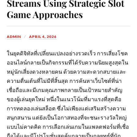
Streams Using Strategic Slot
Game Approaches
ADMIN
APRIL 4, 2026
ในยุคดิจิทัลที่เปลี่ยนแปลงอย่างรวดเร็ว การเสี่ยงโชค
ออนไลน์กลายเป็นกิจกรรมที่ได้รับความนิยมสูงสุดใน
หมู่นักเสี่ยงดวงหลายคน ด้วยความสะดวกสบายและ
ความตื่นเต้นที่ไม่มีที่สิ้นสุด การค้นหาเว็บไซต์ที่น่า
เชื่อถือและมีเกมคุณภาพกลายเป็นเป้าหมายสำคัญ
ของผู้เล่นยุคใหม่ หนึ่งในแนวโน้มที่มาแรงที่สุดคือ
การทดลองเล่นสล็อต ซึ่งไม่เพียงแต่เสริมสร้างความ
สนุกสนาน แต่ยังเป็นโอกาสทองที่จะชนะรางวัลใหญ่
แบบไม่คาดคิด การเลือกเล่นเกมในแพลตฟอร์มที่เชื่อ
ถือได้และมีโปรโมชั่นสุดคุ้มกลายเป็นกลยุทธ์ที่นัก