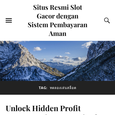
Situs Resmi Slot
Gacor dengan
Sistem Pembayaran
Aman
TAG:
ทดลองเล่นสล็อต
Unlock Hidden Profit