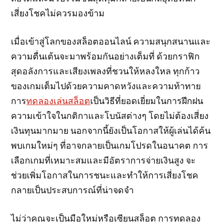
เสี่ยงโชคไม่ควรมองข้าม
เมื่อเข้าสู่โลกของสล็อตออนไลน์ ความสนุกสนานและ
ความตื่นเต้นจะมาพร้อมกันอย่างเต็มที่ ด้วยกราฟิก
สุดอลังการและเสียงเพลงที่ชวนให้หลงใหล ทุกก้าว
ของเกมเต็มไปด้วยความคาดหวังและความท้าทาย
การ
ทดลองเล่นสล็อต
เป็นวิธีที่ยอดเยี่ยมในการฝึกฝน
ความเข้าใจในกติกาและโบนัสต่างๆ โดยไม่ต้องเสี่ยง
เงินทุนมากมาย นอกจากนี้ยังเป็นโอกาสให้ผู้เล่นได้ค้น
พบเกมใหม่ๆ ที่อาจกลายเป็นเกมโปรดในอนาคต การ
เลือกเกมที่เหมาะสมและมีอัตราการจ่ายเงินสูง จะ
ช่วยเพิ่มโอกาสในการชนะและทำให้การเสี่ยงโชค
กลายเป็นประสบการณ์ที่น่าจดจำ
ไม่ว่าคุณจะเป็นมือใหม่หรือเซียนสล็อต การทดลอง