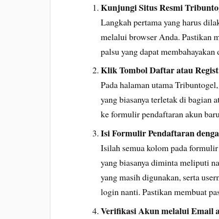
Kunjungi Situs Resmi Tribunto
Langkah pertama yang harus dila
melalui browser Anda. Pastikan m
palsu yang dapat membahayakan 
Klik Tombol Daftar atau Regist
Pada halaman utama Tribuntogel, 
yang biasanya terletak di bagian
ke formulir pendaftaran akun baru
Isi Formulir Pendaftaran denga
Isilah semua kolom pada formulir
yang biasanya diminta meliputi n
yang masih digunakan, serta use
login nanti. Pastikan membuat p
Verifikasi Akun melalui Email