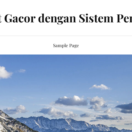
ot Gacor dengan Sistem 
Sample Page