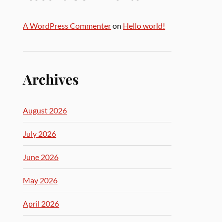
A WordPress Commenter
on
Hello world!
Archives
August 2026
July 2026
June 2026
May 2026
April 2026