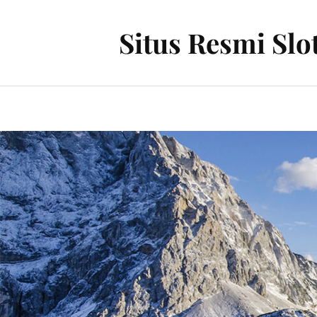
Situs Resmi Sl