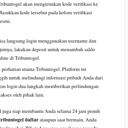
Tribuntogel akan mengirimkan kode verifikasi ke
asukkan kode tersebut pada kolom verifikasi
resmi.
 bisa langsung login menggunakan username dan
njutnya, lakukan deposit untuk menambah saldo
line di Tribuntogel.
perhatian utama Tribuntogel. Platform ini
gih untuk melindungi informasi pribadi Anda dari
sistem login dua langkah memberikan perlindungan
akses oleh pihak lain.
el juga siap membantu Anda selama 24 jam penuh
tribuntogel daftar
ataupun saat bermain. Anda
i live chat, WhatsApp, atau email yang tersedia