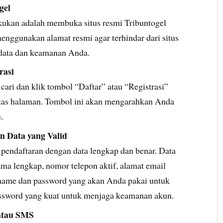
gel
kukan adalah membuka situs resmi Tribuntogel
enggunakan alamat resmi agar terhindar dari situs
data dan keamanan Anda.
rasi
cari dan klik tombol “Daftar” atau “Registrasi”
 atas halaman. Tombol ini akan mengarahkan Anda
.
n Data yang Valid
 pendaftaran dengan data lengkap dan benar. Data
ama lengkap, nomor telepon aktif, alamat email
rname dan password yang akan Anda pakai untuk
assword yang kuat untuk menjaga keamanan akun.
 atau SMS