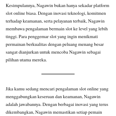
Kesimpulannya, Nagawin bukan hanya sekadar platform
slot online biasa. Dengan inovasi teknologi, komitmen
terhadap keamanan, serta pelayanan terbaik, Nagawin
membawa pengalaman bermain slot ke level yang lebih
tinggi. Para penggemar slot yang ingin menikmati
permainan berkualitas dengan peluang menang besar
sangat dianjurkan untuk mencoba Nagawin sebagai
pilihan utama mereka.
Jika kamu sedang mencari pengalaman slot online yang
menggabungkan keseruan dan keamanan, Nagawin
adalah jawabannya. Dengan berbagai inovasi yang terus
dikembangkan, Nagawin memastikan setiap pemain