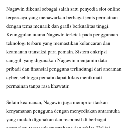
Nagawin dikenal sebagai salah satu penyedia slot online
terpercaya yang menawarkan berbagai jenis permainan
dengan tema menarik dan grafis berkualitas tinggi.
Keunggulan utama Nagawin terletak pada penggunaan
teknologi terbaru yang memastikan kelancaran dan
keamanan transaksi para pemain. Sistem enkripsi
canggih yang digunakan Nagawin menjamin data
pribadi dan finansial pengguna terlindungi dari ancaman
cyber, sehingga pemain dapat fokus menikmati
permainan tanpa rasa khawatir.
Selain keamanan, Nagawin juga memprioritaskan
kenyamanan pengguna dengan menyediakan antarmuka
yang mudah digunakan dan responsif di berbagai
perangkat, termasuk smartphone dan tablet. Hal ini