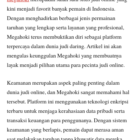
kini menjadi favorit banyak pemain di Indonesia.
Dengan menghadirkan berbagai jenis permainan
taruhan yang lengkap serta layanan yang profesional,
Megahoki terus membuktikan diri sebagai platform
terpercaya dalam dunia judi daring. Artikel ini akan
mengulas keunggulan Megahoki yang membuatnya
layak menjadi pilihan utama para pecinta judi online.
Keamanan merupakan aspek paling penting dalam
dunia judi online, dan Megahoki sangat memahami hal
tersebut. Platform ini menggunakan teknologi enkripsi
terbaru untuk menjaga kerahasiaan data pribadi serta
transaksi keuangan para penggunanya. Dengan sistem
keamanan yang berlapis, pemain dapat merasa aman
saat melakukan taruhan tanpa khawatir data mereka