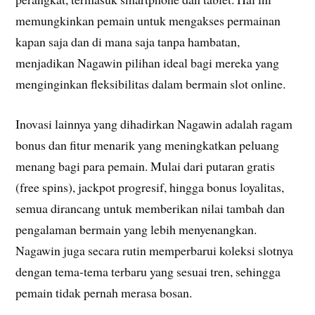
memungkinkan pemain untuk mengakses permainan
kapan saja dan di mana saja tanpa hambatan,
menjadikan Nagawin pilihan ideal bagi mereka yang
menginginkan fleksibilitas dalam bermain slot online.
Inovasi lainnya yang dihadirkan Nagawin adalah ragam
bonus dan fitur menarik yang meningkatkan peluang
menang bagi para pemain. Mulai dari putaran gratis
(free spins), jackpot progresif, hingga bonus loyalitas,
semua dirancang untuk memberikan nilai tambah dan
pengalaman bermain yang lebih menyenangkan.
Nagawin juga secara rutin memperbarui koleksi slotnya
dengan tema-tema terbaru yang sesuai tren, sehingga
pemain tidak pernah merasa bosan.