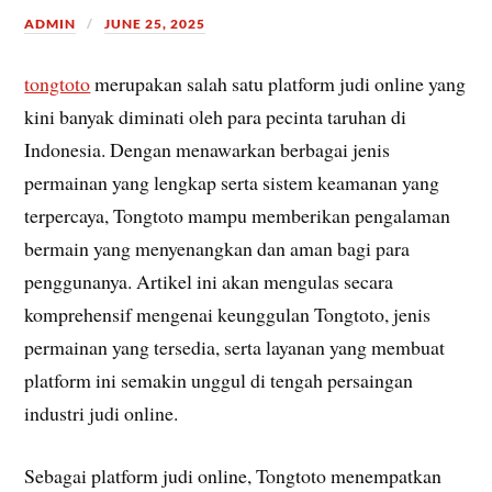
ADMIN
JUNE 25, 2025
tongtoto
merupakan salah satu platform judi online yang
kini banyak diminati oleh para pecinta taruhan di
Indonesia. Dengan menawarkan berbagai jenis
permainan yang lengkap serta sistem keamanan yang
terpercaya, Tongtoto mampu memberikan pengalaman
bermain yang menyenangkan dan aman bagi para
penggunanya. Artikel ini akan mengulas secara
komprehensif mengenai keunggulan Tongtoto, jenis
permainan yang tersedia, serta layanan yang membuat
platform ini semakin unggul di tengah persaingan
industri judi online.
Sebagai platform judi online, Tongtoto menempatkan