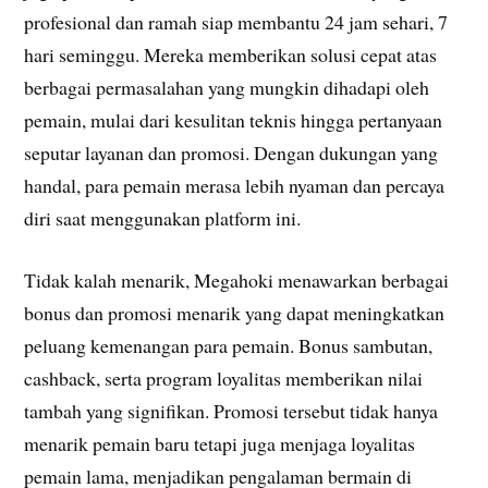
profesional dan ramah siap membantu 24 jam sehari, 7
hari seminggu. Mereka memberikan solusi cepat atas
berbagai permasalahan yang mungkin dihadapi oleh
pemain, mulai dari kesulitan teknis hingga pertanyaan
seputar layanan dan promosi. Dengan dukungan yang
handal, para pemain merasa lebih nyaman dan percaya
diri saat menggunakan platform ini.
Tidak kalah menarik, Megahoki menawarkan berbagai
bonus dan promosi menarik yang dapat meningkatkan
peluang kemenangan para pemain. Bonus sambutan,
cashback, serta program loyalitas memberikan nilai
tambah yang signifikan. Promosi tersebut tidak hanya
menarik pemain baru tetapi juga menjaga loyalitas
pemain lama, menjadikan pengalaman bermain di