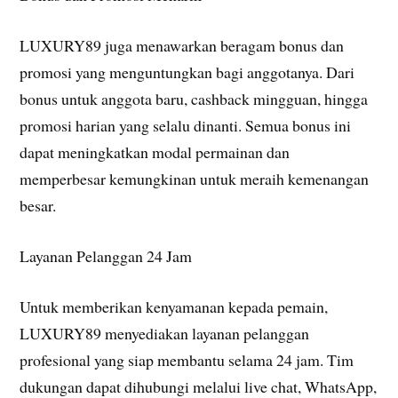
LUXURY89 juga menawarkan beragam bonus dan
promosi yang menguntungkan bagi anggotanya. Dari
bonus untuk anggota baru, cashback mingguan, hingga
promosi harian yang selalu dinanti. Semua bonus ini
dapat meningkatkan modal permainan dan
memperbesar kemungkinan untuk meraih kemenangan
besar.
Layanan Pelanggan 24 Jam
Untuk memberikan kenyamanan kepada pemain,
LUXURY89 menyediakan layanan pelanggan
profesional yang siap membantu selama 24 jam. Tim
dukungan dapat dihubungi melalui live chat, WhatsApp,