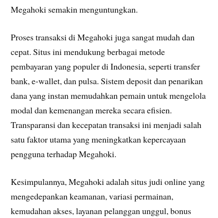
Megahoki semakin menguntungkan.
Proses transaksi di Megahoki juga sangat mudah dan
cepat. Situs ini mendukung berbagai metode
pembayaran yang populer di Indonesia, seperti transfer
bank, e-wallet, dan pulsa. Sistem deposit dan penarikan
dana yang instan memudahkan pemain untuk mengelola
modal dan kemenangan mereka secara efisien.
Transparansi dan kecepatan transaksi ini menjadi salah
satu faktor utama yang meningkatkan kepercayaan
pengguna terhadap Megahoki.
Kesimpulannya, Megahoki adalah situs judi online yang
mengedepankan keamanan, variasi permainan,
kemudahan akses, layanan pelanggan unggul, bonus