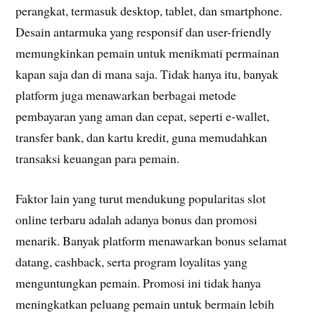
perangkat, termasuk desktop, tablet, dan smartphone.
Desain antarmuka yang responsif dan user-friendly
memungkinkan pemain untuk menikmati permainan
kapan saja dan di mana saja. Tidak hanya itu, banyak
platform juga menawarkan berbagai metode
pembayaran yang aman dan cepat, seperti e-wallet,
transfer bank, dan kartu kredit, guna memudahkan
transaksi keuangan para pemain.
Faktor lain yang turut mendukung popularitas slot
online terbaru adalah adanya bonus dan promosi
menarik. Banyak platform menawarkan bonus selamat
datang, cashback, serta program loyalitas yang
menguntungkan pemain. Promosi ini tidak hanya
meningkatkan peluang pemain untuk bermain lebih