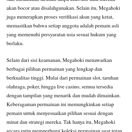
akan bocor atau disalahgunakan. Selain itu, Megahoki
juga menerapkan proses verifikasi akun yang ketat,
memastikan bahwa setiap anggota adalah pemain asli
yang memenuhi persyaratan usia sesuai hukum yang
berlaku.
Selain dari sisi keamanan, Megahoki menawarkan
berbagai pilihan permainan yang lengkap dan
berkualitas tinggi. Mulai dari permainan slot, taruhan
olahraga, poker, hingga live casino, semua tersedia
dengan tampilan yang menarik dan mudah dimainkan.
Keberagaman permainan ini memungkinkan setiap
pemain untuk menyesuaikan pilihan sesuai dengan
minat dan strategi mereka. Tak hanya itu, Megahoki
secara rutin memperbarui koleksi permainan agar tetap