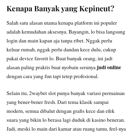
Kenapa Banyak yang Kepincut?
Salah satu alasan utama kenapa platform ini populer
adalah kemudahan aksesnya. Bayangin, lo bisa langsung
login dan main kapan aja tanpa ribet. Nggak perlu
keluar rumah, nggak perlu dandan kece dulu, cukup
pakai device favorit lo. Buat banyak orang, ini jadi
judi online
alasan paling praktis buat nyobain serunya
dengan cara yang fun tapi tetep profesional.
Selain itu, 2waybet slot punya banyak variasi permainan
yang bener-bener fresh. Dari tema klasik sampai
modern, semua dibalut dengan grafis kece dan efek
suara yang bikin lo berasa lagi duduk di kasino beneran.
Jadi, meski lo main dari kamar atau ruang tamu, feel-nya