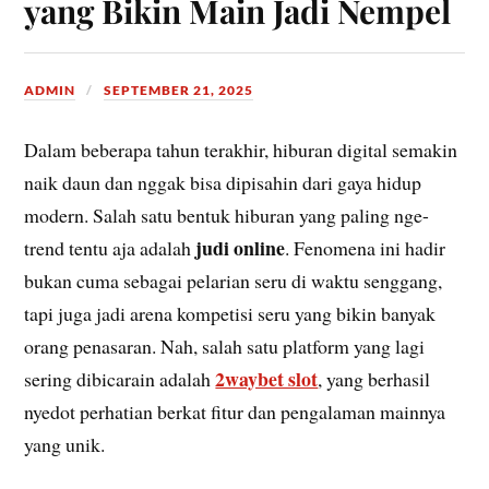
yang Bikin Main Jadi Nempel
ADMIN
SEPTEMBER 21, 2025
Dalam beberapa tahun terakhir, hiburan digital semakin
naik daun dan nggak bisa dipisahin dari gaya hidup
modern. Salah satu bentuk hiburan yang paling nge-
judi online
trend tentu aja adalah
. Fenomena ini hadir
bukan cuma sebagai pelarian seru di waktu senggang,
tapi juga jadi arena kompetisi seru yang bikin banyak
orang penasaran. Nah, salah satu platform yang lagi
2waybet slot
sering dibicarain adalah
, yang berhasil
nyedot perhatian berkat fitur dan pengalaman mainnya
yang unik.