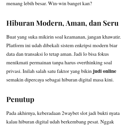
menang lebih besar. Win-win banget kan?
Hiburan Modern, Aman, dan Seru
Buat yang suka mikirin soal keamanan, jangan khawatir.
Platform ini udah dibekali sistem enkripsi modern biar
data dan transaksi lo tetap aman. Jadi lo bisa fokus
menikmati permainan tanpa harus overthinking soal
judi online
privasi. Inilah salah satu faktor yang bikin
semakin dipercaya sebagai hiburan digital masa kini.
Penutup
Pada akhirnya, keberadaan 2waybet slot jadi bukti nyata
kalau hiburan digital udah berkembang pesat. Nggak