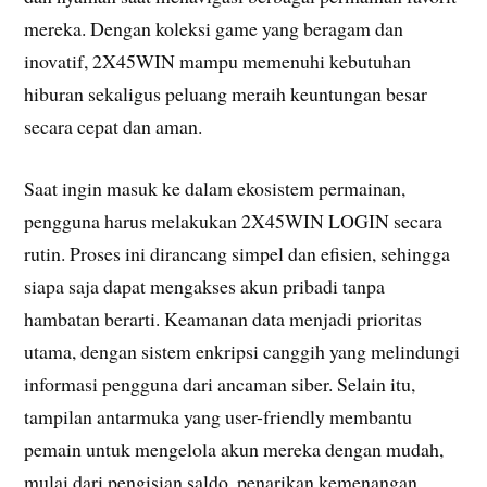
mereka. Dengan koleksi game yang beragam dan
inovatif, 2X45WIN mampu memenuhi kebutuhan
hiburan sekaligus peluang meraih keuntungan besar
secara cepat dan aman.
Saat ingin masuk ke dalam ekosistem permainan,
pengguna harus melakukan 2X45WIN LOGIN secara
rutin. Proses ini dirancang simpel dan efisien, sehingga
siapa saja dapat mengakses akun pribadi tanpa
hambatan berarti. Keamanan data menjadi prioritas
utama, dengan sistem enkripsi canggih yang melindungi
informasi pengguna dari ancaman siber. Selain itu,
tampilan antarmuka yang user-friendly membantu
pemain untuk mengelola akun mereka dengan mudah,
mulai dari pengisian saldo, penarikan kemenangan,