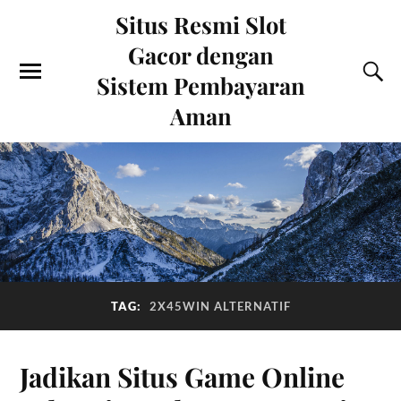
Situs Resmi Slot
Gacor dengan
Sistem Pembayaran
Aman
TAG:
2X45WIN ALTERNATIF
Jadikan Situs Game Online