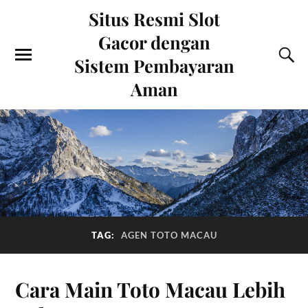
Situs Resmi Slot
Gacor dengan
Sistem Pembayaran
Aman
TAG:
AGEN TOTO MACAU
Cara Main Toto Macau Lebih