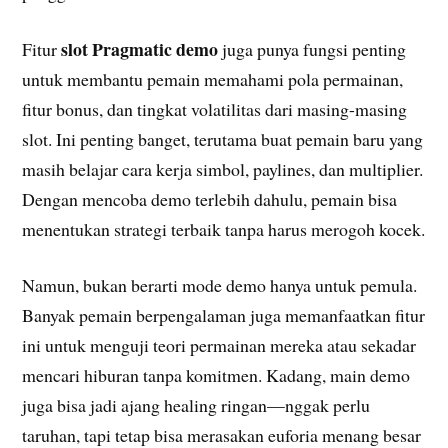
slot Pragmatic demo
Fitur
juga punya fungsi penting
untuk membantu pemain memahami pola permainan,
fitur bonus, dan tingkat volatilitas dari masing-masing
slot. Ini penting banget, terutama buat pemain baru yang
masih belajar cara kerja simbol, paylines, dan multiplier.
Dengan mencoba demo terlebih dahulu, pemain bisa
menentukan strategi terbaik tanpa harus merogoh kocek.
Namun, bukan berarti mode demo hanya untuk pemula.
Banyak pemain berpengalaman juga memanfaatkan fitur
ini untuk menguji teori permainan mereka atau sekadar
mencari hiburan tanpa komitmen. Kadang, main demo
juga bisa jadi ajang healing ringan—nggak perlu
taruhan, tapi tetap bisa merasakan euforia menang besar