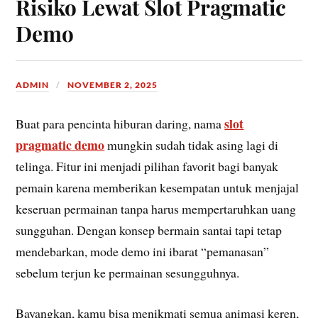
Risiko Lewat Slot Pragmatic
Demo
ADMIN
NOVEMBER 2, 2025
slot
Buat para pencinta hiburan daring, nama
pragmatic demo
mungkin sudah tidak asing lagi di
telinga. Fitur ini menjadi pilihan favorit bagi banyak
pemain karena memberikan kesempatan untuk menjajal
keseruan permainan tanpa harus mempertaruhkan uang
sungguhan. Dengan konsep bermain santai tapi tetap
mendebarkan, mode demo ini ibarat “pemanasan”
sebelum terjun ke permainan sesungguhnya.
Bayangkan, kamu bisa menikmati semua animasi keren,