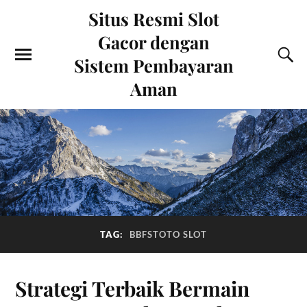
Situs Resmi Slot
Gacor dengan
Sistem Pembayaran
Aman
TAG:
BBFSTOTO SLOT
Strategi Terbaik Bermain