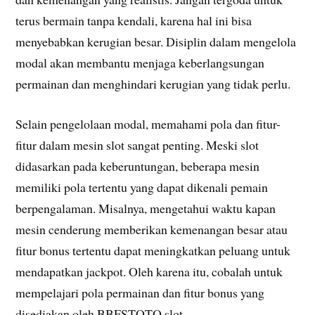
terus bermain tanpa kendali, karena hal ini bisa
menyebabkan kerugian besar. Disiplin dalam mengelola
modal akan membantu menjaga keberlangsungan
permainan dan menghindari kerugian yang tidak perlu.
Selain pengelolaan modal, memahami pola dan fitur-
fitur dalam mesin slot sangat penting. Meski slot
didasarkan pada keberuntungan, beberapa mesin
memiliki pola tertentu yang dapat dikenali pemain
berpengalaman. Misalnya, mengetahui waktu kapan
mesin cenderung memberikan kemenangan besar atau
fitur bonus tertentu dapat meningkatkan peluang untuk
mendapatkan jackpot. Oleh karena itu, cobalah untuk
mempelajari pola permainan dan fitur bonus yang
disediakan oleh BBFSTOTO slot.