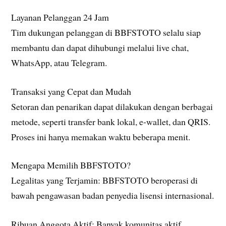
Layanan Pelanggan 24 Jam
Tim dukungan pelanggan di BBFSTOTO selalu siap
membantu dan dapat dihubungi melalui live chat,
WhatsApp, atau Telegram.
Transaksi yang Cepat dan Mudah
Setoran dan penarikan dapat dilakukan dengan berbagai
metode, seperti transfer bank lokal, e-wallet, dan QRIS.
Proses ini hanya memakan waktu beberapa menit.
Mengapa Memilih BBFSTOTO?
Legalitas yang Terjamin: BBFSTOTO beroperasi di
bawah pengawasan badan penyedia lisensi internasional.
Ribuan Anggota Aktif: Banyak komunitas aktif