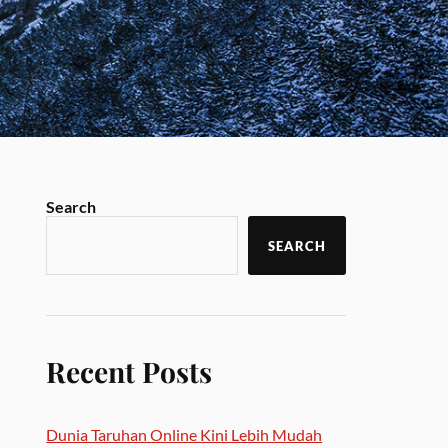
Search
SEARCH
Recent Posts
Dunia Taruhan Online Kini Lebih Mudah