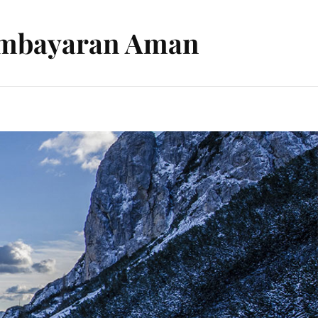
Pembayaran Aman