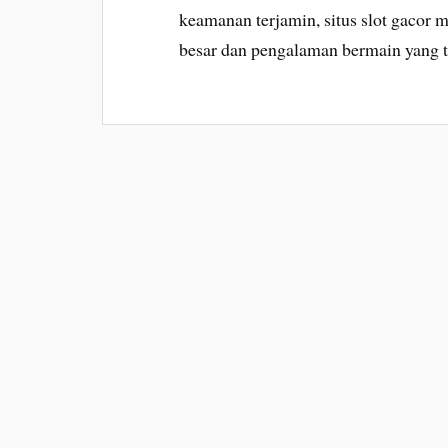
keamanan terjamin, situs slot gacor 
besar dan pengalaman bermain yang t