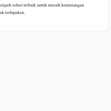
menjadi solusi terbaik untuk meraih kemenangan
ak terlupakan.