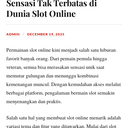
Sensasi Tak Terbatas di
Dunia Slot Online
ADMIN
DECEMBER 19, 2025
Permainan slot online kini menjadi salah satu hiburan
favorit banyak orang. Dari pemain pemula hingga
veteran, semua bisa merasakan sensasi unik saat
memutar gulungan dan menunggu kombinasi
kemenangan muncul. Dengan kemudahan akses melalui
berbagai platform, pengalaman bermain slot semakin
menyenangkan dan praktis.
Salah satu hal yang membuat slot online menarik adalah
variasi tema dan fitur yang ditawarkan. Mulai dari slot