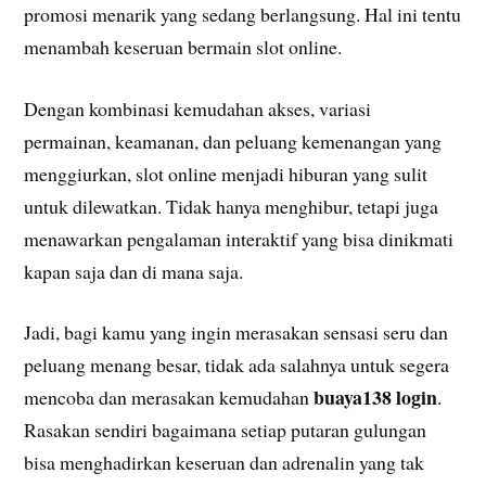
promosi menarik yang sedang berlangsung. Hal ini tentu
menambah keseruan bermain slot online.
Dengan kombinasi kemudahan akses, variasi
permainan, keamanan, dan peluang kemenangan yang
menggiurkan, slot online menjadi hiburan yang sulit
untuk dilewatkan. Tidak hanya menghibur, tetapi juga
menawarkan pengalaman interaktif yang bisa dinikmati
kapan saja dan di mana saja.
Jadi, bagi kamu yang ingin merasakan sensasi seru dan
peluang menang besar, tidak ada salahnya untuk segera
buaya138 login
mencoba dan merasakan kemudahan
.
Rasakan sendiri bagaimana setiap putaran gulungan
bisa menghadirkan keseruan dan adrenalin yang tak