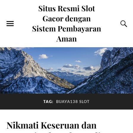
Situs Resmi Slot
Gacor dengan
Sistem Pembayaran
Aman
TAG:
BUAYA138 SLOT
Nikmati Keseruan dan