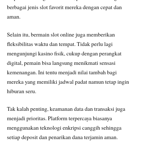
berbagai jenis slot favorit mereka dengan cepat dan
aman.
Selain itu, bermain slot online juga memberikan
fleksibilitas waktu dan tempat. Tidak perlu lagi
mengunjungi kasino fisik, cukup dengan perangkat
digital, pemain bisa langsung menikmati sensasi
kemenangan. Ini tentu menjadi nilai tambah bagi
mereka yang memiliki jadwal padat namun tetap ingin
hiburan seru.
Tak kalah penting, keamanan data dan transaksi juga
menjadi prioritas. Platform terpercaya biasanya
menggunakan teknologi enkripsi canggih sehingga
setiap deposit dan penarikan dana terjamin aman.