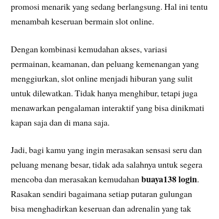
promosi menarik yang sedang berlangsung. Hal ini tentu
menambah keseruan bermain slot online.
Dengan kombinasi kemudahan akses, variasi
permainan, keamanan, dan peluang kemenangan yang
menggiurkan, slot online menjadi hiburan yang sulit
untuk dilewatkan. Tidak hanya menghibur, tetapi juga
menawarkan pengalaman interaktif yang bisa dinikmati
kapan saja dan di mana saja.
Jadi, bagi kamu yang ingin merasakan sensasi seru dan
peluang menang besar, tidak ada salahnya untuk segera
buaya138 login
mencoba dan merasakan kemudahan
.
Rasakan sendiri bagaimana setiap putaran gulungan
bisa menghadirkan keseruan dan adrenalin yang tak