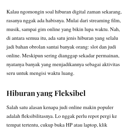
Kalau ngomongin soal hiburan digital zaman sekarang,
rasanya nggak ada habisnya. Mulai dari streaming film,
musik, sampai gim online yang bikin lupa waktu. Nah,
di antara semua itu, ada satu jenis hiburan yang selalu
jadi bahan obrolan santai banyak orang: slot dan judi
online. Meskipun sering dianggap sekadar permainan,
nyatanya banyak yang menjadikannya sebagai aktivitas
seru untuk mengisi waktu luang.
Hiburan yang Fleksibel
Salah satu alasan kenapa judi online makin populer
adalah fleksibilitasnya. Lo nggak perlu repot pergi ke
tempat tertentu, cukup buka HP atau laptop, klik