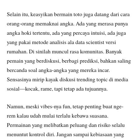
Selain itu, keasyikan bermain toto juga datang dari cara
orang-orang memaknai angka. Ada yang merasa punya
angka hoki tertentu, ada yang percaya intuisi, ada juga
yang pakai metode analisis ala data scientist versi
rumahan. Di sinilah muncul rasa komunitas. Banyak
pemain yang berdiskusi, berbagi prediksi, bahkan saling
bercanda soal angka-angka yang mereka incar.
Sensasinya mirip kayak diskusi trending topic di media
sosial—kocak, rame, tapi tetap ada tujuannya.
Namun, meski vibes-nya fun, tetap penting buat nge-
rem kalau udah mulai terlalu kebawa suasana.
Permainan yang melibatkan peluang dan risiko selalu
menuntut kontrol diri. Jangan sampai kebiasaan yang