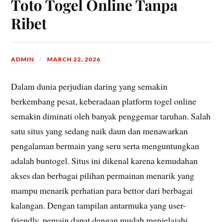
Toto Togel Online Tanpa
Ribet
ADMIN
MARCH 22, 2026
Dalam dunia perjudian daring yang semakin
berkembang pesat, keberadaan platform togel online
semakin diminati oleh banyak penggemar taruhan. Salah
satu situs yang sedang naik daun dan menawarkan
pengalaman bermain yang seru serta menguntungkan
adalah buntogel. Situs ini dikenal karena kemudahan
akses dan berbagai pilihan permainan menarik yang
mampu menarik perhatian para bettor dari berbagai
kalangan. Dengan tampilan antarmuka yang user-
friendly, pemain dapat dengan mudah menjelajahi