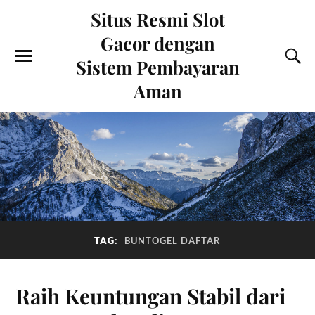
Situs Resmi Slot
Gacor dengan
Sistem Pembayaran
Aman
TAG:
BUNTOGEL DAFTAR
Raih Keuntungan Stabil dari