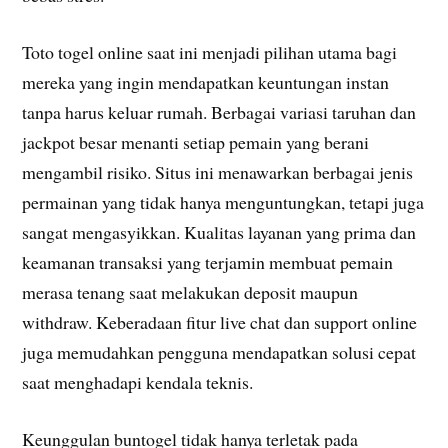
Toto togel online saat ini menjadi pilihan utama bagi
mereka yang ingin mendapatkan keuntungan instan
tanpa harus keluar rumah. Berbagai variasi taruhan dan
jackpot besar menanti setiap pemain yang berani
mengambil risiko. Situs ini menawarkan berbagai jenis
permainan yang tidak hanya menguntungkan, tetapi juga
sangat mengasyikkan. Kualitas layanan yang prima dan
keamanan transaksi yang terjamin membuat pemain
merasa tenang saat melakukan deposit maupun
withdraw. Keberadaan fitur live chat dan support online
juga memudahkan pengguna mendapatkan solusi cepat
saat menghadapi kendala teknis.
Keunggulan buntogel tidak hanya terletak pada