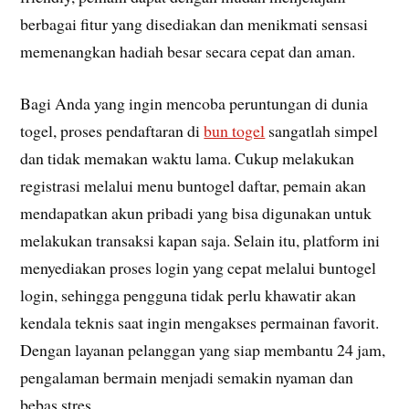
berbagai fitur yang disediakan dan menikmati sensasi
memenangkan hadiah besar secara cepat dan aman.
Bagi Anda yang ingin mencoba peruntungan di dunia
togel, proses pendaftaran di
bun togel
sangatlah simpel
dan tidak memakan waktu lama. Cukup melakukan
registrasi melalui menu buntogel daftar, pemain akan
mendapatkan akun pribadi yang bisa digunakan untuk
melakukan transaksi kapan saja. Selain itu, platform ini
menyediakan proses login yang cepat melalui buntogel
login, sehingga pengguna tidak perlu khawatir akan
kendala teknis saat ingin mengakses permainan favorit.
Dengan layanan pelanggan yang siap membantu 24 jam,
pengalaman bermain menjadi semakin nyaman dan
bebas stres.