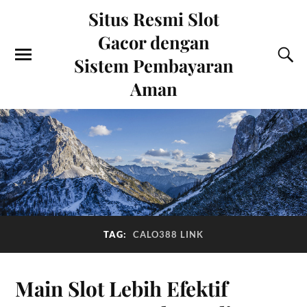
Situs Resmi Slot
Gacor dengan
Sistem Pembayaran
Aman
TAG:
CALO388 LINK
Main Slot Lebih Efektif