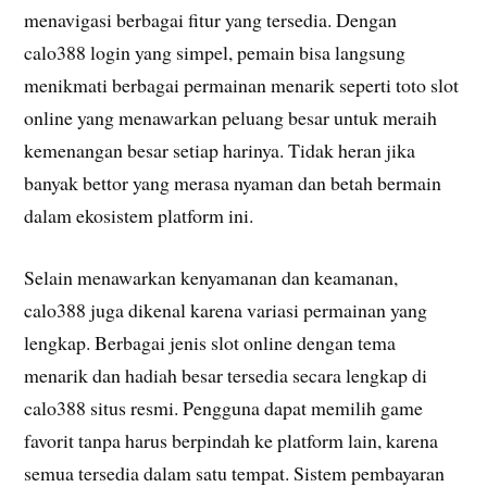
menavigasi berbagai fitur yang tersedia. Dengan
calo388 login yang simpel, pemain bisa langsung
menikmati berbagai permainan menarik seperti toto slot
online yang menawarkan peluang besar untuk meraih
kemenangan besar setiap harinya. Tidak heran jika
banyak bettor yang merasa nyaman dan betah bermain
dalam ekosistem platform ini.
Selain menawarkan kenyamanan dan keamanan,
calo388 juga dikenal karena variasi permainan yang
lengkap. Berbagai jenis slot online dengan tema
menarik dan hadiah besar tersedia secara lengkap di
calo388 situs resmi. Pengguna dapat memilih game
favorit tanpa harus berpindah ke platform lain, karena
semua tersedia dalam satu tempat. Sistem pembayaran