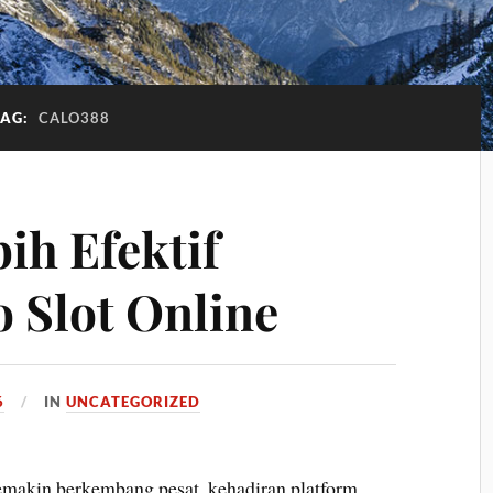
TAG:
CALO388
ih Efektif
 Slot Online
6
IN
UNCATEGORIZED
emakin berkembang pesat, kehadiran platform