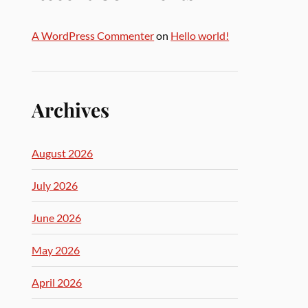
A WordPress Commenter
on
Hello world!
Archives
August 2026
July 2026
June 2026
May 2026
April 2026