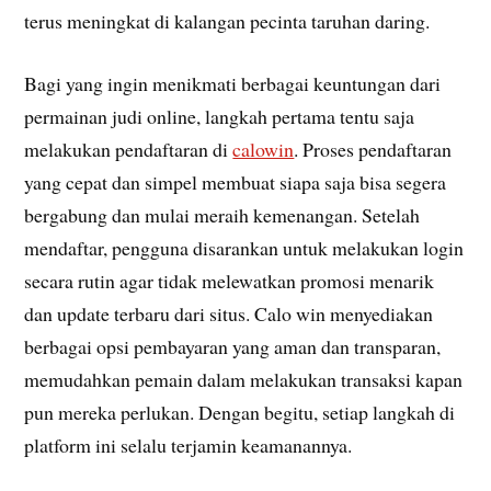
terus meningkat di kalangan pecinta taruhan daring.
Bagi yang ingin menikmati berbagai keuntungan dari
permainan judi online, langkah pertama tentu saja
melakukan pendaftaran di
calowin
. Proses pendaftaran
yang cepat dan simpel membuat siapa saja bisa segera
bergabung dan mulai meraih kemenangan. Setelah
mendaftar, pengguna disarankan untuk melakukan login
secara rutin agar tidak melewatkan promosi menarik
dan update terbaru dari situs. Calo win menyediakan
berbagai opsi pembayaran yang aman dan transparan,
memudahkan pemain dalam melakukan transaksi kapan
pun mereka perlukan. Dengan begitu, setiap langkah di
platform ini selalu terjamin keamanannya.