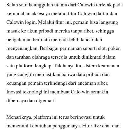
Salah satu keunggulan utama dari Calowin terletak pada
kemudahan aksesnya melalui fitur Calowin daftar dan
Calowin login. Melalui fitur ini, pemain bisa langsung
masuk ke akun pribadi mereka tanpa ribet, sehingga
pengalaman bermain menjadi lebih lancar dan
menyenangkan. Berbagai permainan seperti slot, poker,
dan taruhan olahraga tersedia untuk dinikmati dalam
satu platform lengkap. Tak hanya itu, sistem keamanan
yang canggih memastikan bahwa data pribadi dan
keuangan pemain terlindungi dari ancaman siber.
Inovasi teknologi ini membuat Calo win semakin
dipercaya dan digemari.
Menariknya, platform ini terus berinovasi untuk
memenuhi kebutuhan penggunanya. Fitur live chat dan