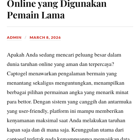
Online yang Digunakan
Pemain Lama
ADMIN
MARCH 8, 2026
Apakah Anda sedang mencari peluang besar dalam
dunia taruhan online yang aman dan terpercaya?
Captogel menawarkan pengalaman bermain yang
menantang sekaligus menguntungkan, menampilkan
berbagai pilihan permainan angka yang menarik minat
para bettor. Dengan sistem yang canggih dan antarmuka
yang user-friendly, platform ini mampu memberikan
kenyamanan maksimal saat Anda melakukan taruhan
kapan saja dan di mana saja. Keunggulan utama dari
captogel terletak pada kemampuannya menyajikan data