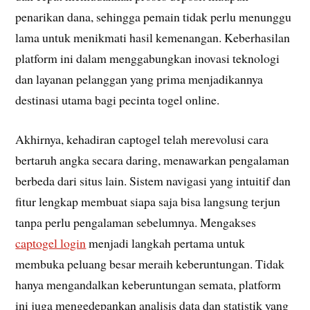
penarikan dana, sehingga pemain tidak perlu menunggu
lama untuk menikmati hasil kemenangan. Keberhasilan
platform ini dalam menggabungkan inovasi teknologi
dan layanan pelanggan yang prima menjadikannya
destinasi utama bagi pecinta togel online.
Akhirnya, kehadiran captogel telah merevolusi cara
bertaruh angka secara daring, menawarkan pengalaman
berbeda dari situs lain. Sistem navigasi yang intuitif dan
fitur lengkap membuat siapa saja bisa langsung terjun
tanpa perlu pengalaman sebelumnya. Mengakses
captogel login
menjadi langkah pertama untuk
membuka peluang besar meraih keberuntungan. Tidak
hanya mengandalkan keberuntungan semata, platform
ini juga mengedepankan analisis data dan statistik yang