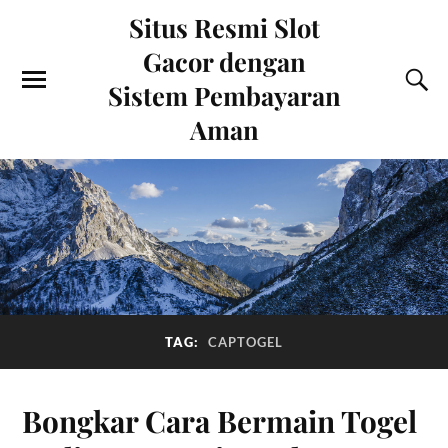
Situs Resmi Slot
Gacor dengan
Sistem Pembayaran
Aman
TAG:
CAPTOGEL
Bongkar Cara Bermain Togel