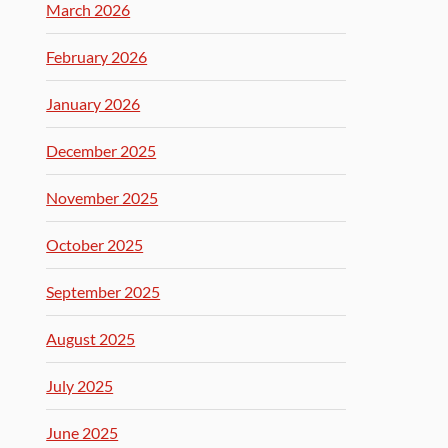
March 2026
February 2026
January 2026
December 2025
November 2025
October 2025
September 2025
August 2025
July 2025
June 2025