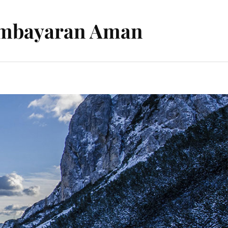
Pembayaran Aman