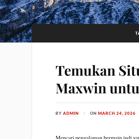
T
Temukan Sit
Maxwin untu
BY
ADMIN
ON
MARCH 24, 2026
Mencari pengalaman bermain judi ya