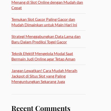
Menang di Slot Online dengan Mudah dan
Cepat
Temukan Slot Gacor Paling Gacor dan
Mudah Dimainkan untuk Main Hari Ini
Strategi Menggabungkan Data Lama dan
Baru Dalam Prediksi Togel Gacor
Teknik Efektif Mengelola Modal Saat
Bermain Judi Online agar Tetap Aman
Jangan Lewatkan! Cara Mudah Meraih
Jackpot di Situs Slot yang Paling
Menguntungkan Sekarang Juga
Recent Comments