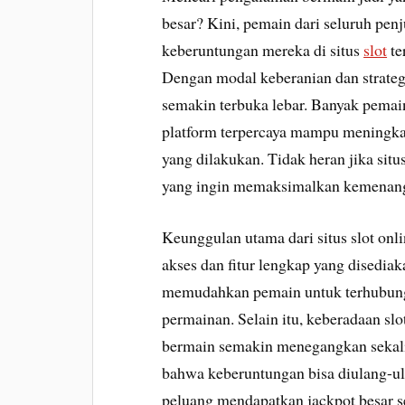
besar? Kini, pemain dari seluruh pe
keberuntungan mereka di situs
slot
te
Dengan modal keberanian dan strategi
semakin terbuka lebar. Banyak pema
platform terpercaya mampu meningka
yang dilakukan. Tidak heran jika situ
yang ingin memaksimalkan kemenang
Keunggulan utama dari situs slot onl
akses dan fitur lengkap yang disediaka
memudahkan pemain untuk terhubung k
permainan. Selain itu, keberadaan 
bermain semakin menegangkan sekal
bahwa keberuntungan bisa diulang-ula
peluang mendapatkan jackpot besar se