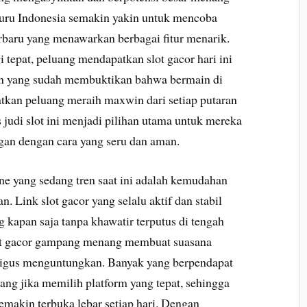
njuru Indonesia semakin yakin untuk mencoba
rbaru yang menawarkan berbagai fitur menarik.
 tepat, peluang mendapatkan slot gacor hari ini
in yang sudah membuktikan bahwa bermain di
tkan peluang meraih maxwin dari setiap putaran
s judi slot ini menjadi pilihan utama untuk mereka
an dengan cara yang seru dan aman.
ine yang sedang tren saat ini adalah kemudahan
n. Link slot gacor yang selalu aktif dan stabil
apan saja tanpa khawatir terputus di tengah
slot gacor gampang menang membuat suasana
igus menguntungkan. Banyak yang berpendapat
ng jika memilih platform yang tepat, sehingga
makin terbuka lebar setiap hari. Dengan