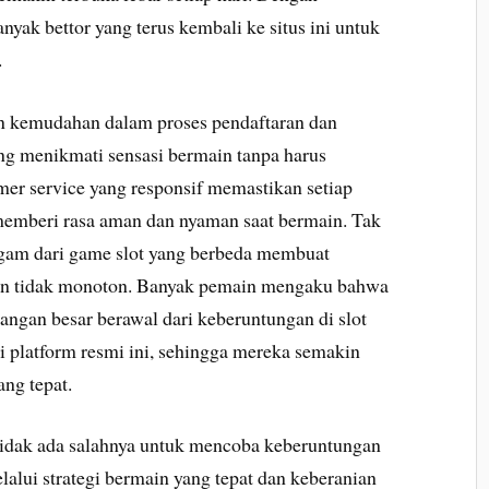
yak bettor yang terus kembali ke situs ini untuk
.
kan kemudahan dalam proses pendaftaran dan
ung menikmati sensasi bermain tanpa harus
mer service yang responsif memastikan setiap
 memberi rasa aman dan nyaman saat bermain. Tak
ragam dari game slot yang berbeda membuat
an tidak monoton. Banyak pemain mengaku bahwa
ngan besar berawal dari keberuntungan di slot
i platform resmi ini, sehingga mereka semakin
ang tepat.
tidak ada salahnya untuk mencoba keberuntungan
elalui strategi bermain yang tepat dan keberanian