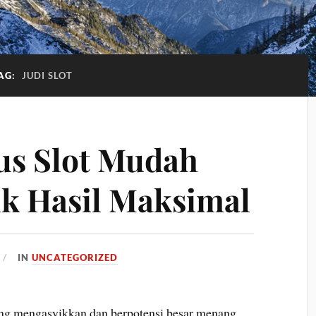
AG:
JUDI SLOT
us Slot Mudah
k Hasil Maksimal
IN
UNCATEGORIZED
ng mengasyikkan dan berpotensi besar menang