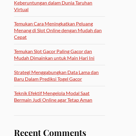
Keberuntungan dalam Dunia Taruhan
Virtual
Temukan Cara Meningkatkan Peluang
Menang di Slot Online dengan Mudah dan
Cepat
Temukan Slot Gacor Paling Gacor dan
Mudah Dimainkan untuk Main Hari Ini
Strategi Menggabungkan Data Lama dan
Baru Dalam Prediksi Togel Gacor
Teknik Efektif Mengelola Modal Saat
Bermain Judi Online agar Tetap Aman
Recent Comments