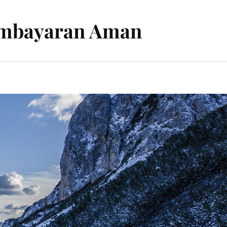
Pembayaran Aman