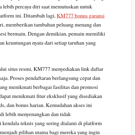
 lebih percaya diri saat memutuskan untuk
tform ini. Ditambah lagi,
KM777 bonus garansi
diri, memberikan tambahan peluang menang dan
esi bermain. Dengan demikian, pemain memiliki
n keuntungan nyata dari setiap taruhan yang
ui situs resmi, KM777 menyediakan link daftar
aja. Proses pendaftaran berlangsung cepat dan
ng menikmati berbagai fasilitas dan promosi
dapat menikmati fitur eksklusif yang disediakan
ds, dan bonus harian. Kemudahan akses ini
i lebih menyenangkan dan tidak
endala teknis yang sering dialami di platform
menjadi pilihan utama bagi mereka yang ingin