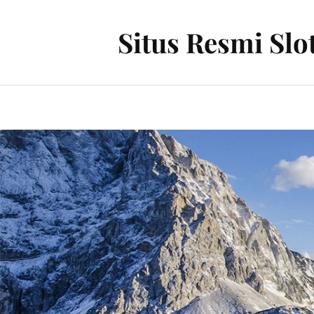
Situs Resmi Sl