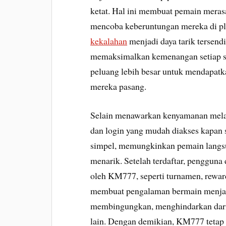
ketat. Hal ini membuat pemain merasa
mencoba keberuntungan mereka di pla
kekalahan
menjadi daya tarik tersen
memaksimalkan kemenangan setiap s
peluang lebih besar untuk mendapatka
mereka pasang.
Selain menawarkan kenyamanan melal
dan login yang mudah diakses kapan s
simpel, memungkinkan pemain langsu
menarik. Setelah terdaftar, pengguna 
oleh KM777, seperti turnamen, rewar
membuat pengalaman bermain menjad
membingungkan, menghindarkan dari k
lain. Dengan demikian, KM777 tetap 