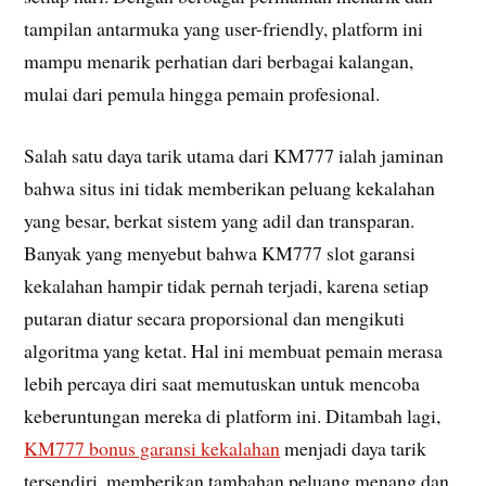
tampilan antarmuka yang user-friendly, platform ini
mampu menarik perhatian dari berbagai kalangan,
mulai dari pemula hingga pemain profesional.
Salah satu daya tarik utama dari KM777 ialah jaminan
bahwa situs ini tidak memberikan peluang kekalahan
yang besar, berkat sistem yang adil dan transparan.
Banyak yang menyebut bahwa KM777 slot garansi
kekalahan hampir tidak pernah terjadi, karena setiap
putaran diatur secara proporsional dan mengikuti
algoritma yang ketat. Hal ini membuat pemain merasa
lebih percaya diri saat memutuskan untuk mencoba
keberuntungan mereka di platform ini. Ditambah lagi,
KM777 bonus garansi kekalahan
menjadi daya tarik
tersendiri, memberikan tambahan peluang menang dan