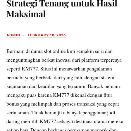
Strategi Tenang untuk Hasil
Maksimal
ADMIN
FEBRUARY 18, 2026
Bermain di dunia slot online kini semakin seru dan
menguntungkan berkat inovasi dari platform terpercaya
seperti KM777. Situs ini menawarkan pengalaman
bermain yang berbeda dari yang lain, dengan sistem
keamanan dan keadilan yang terjamin. Banyak pemain
mengaku puas karena KM777 dikenal dengan fitur
bonus yang melimpah dan proses transaksi yang cepat
serta aman. Tidak heran jika banyak penggemar judi
daring memilih KM777 sebagai destinasi utama mereka
setiap hari. Dengan berbagai permainan menarik dan