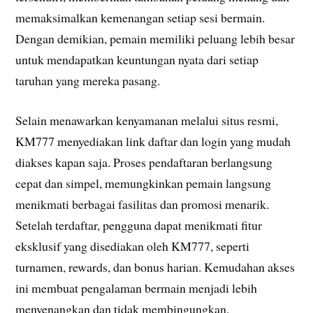
memaksimalkan kemenangan setiap sesi bermain.
Dengan demikian, pemain memiliki peluang lebih besar
untuk mendapatkan keuntungan nyata dari setiap
taruhan yang mereka pasang.
Selain menawarkan kenyamanan melalui situs resmi,
KM777 menyediakan link daftar dan login yang mudah
diakses kapan saja. Proses pendaftaran berlangsung
cepat dan simpel, memungkinkan pemain langsung
menikmati berbagai fasilitas dan promosi menarik.
Setelah terdaftar, pengguna dapat menikmati fitur
eksklusif yang disediakan oleh KM777, seperti
turnamen, rewards, dan bonus harian. Kemudahan akses
ini membuat pengalaman bermain menjadi lebih
menyenangkan dan tidak membingungkan,