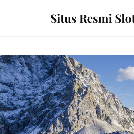
Situs Resmi Sl