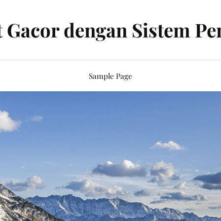
ot Gacor dengan Sistem 
Sample Page