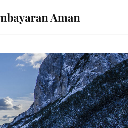
Pembayaran Aman