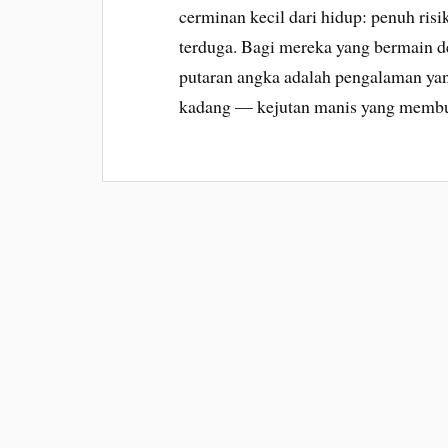
cerminan kecil dari hidup: penuh risi
terduga. Bagi mereka yang bermain de
putaran angka adalah pengalaman yan
kadang — kejutan manis yang membuat