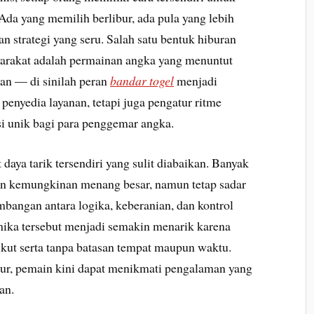
da yang memilih berlibur, ada pula yang lebih
n strategi yang seru. Salah satu bentuk hiburan
yarakat adalah permainan angka yang menuntut
gan — di sinilah peran
bandar togel
menjadi
penyedia layanan, tetapi juga pengatur ritme
i unik bagi para penggemar angka.
 daya tarik tersendiri yang sulit diabaikan. Banyak
an kemungkinan menang besar, namun tetap sadar
bangan antara logika, keberanian, dan kontrol
mika tersebut menjadi semakin menarik karena
ikut serta tanpa batasan tempat maupun waktu.
ur, pemain kini dapat menikmati pengalaman yang
an.