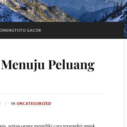
OMENGTOTO GACOR
 Menuju Peluang
5
IN
UNCATEGORIZED
, setiap orang memiliki cara tersendiri untuk