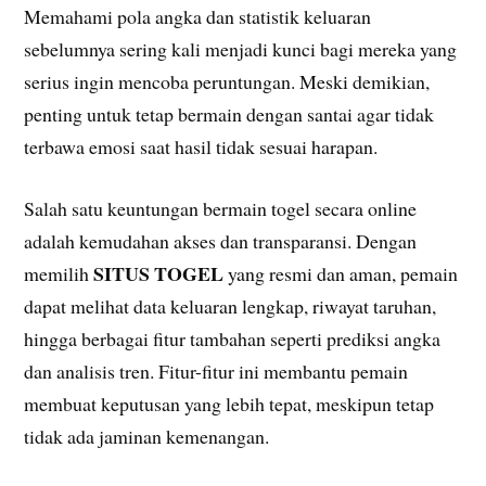
Memahami pola angka dan statistik keluaran
sebelumnya sering kali menjadi kunci bagi mereka yang
serius ingin mencoba peruntungan. Meski demikian,
penting untuk tetap bermain dengan santai agar tidak
terbawa emosi saat hasil tidak sesuai harapan.
Salah satu keuntungan bermain togel secara online
adalah kemudahan akses dan transparansi. Dengan
SITUS TOGEL
memilih
yang resmi dan aman, pemain
dapat melihat data keluaran lengkap, riwayat taruhan,
hingga berbagai fitur tambahan seperti prediksi angka
dan analisis tren. Fitur-fitur ini membantu pemain
membuat keputusan yang lebih tepat, meskipun tetap
tidak ada jaminan kemenangan.