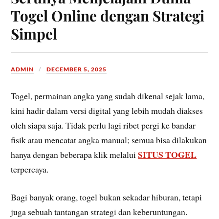
Togel Online dengan Strategi
Simpel
ADMIN
DECEMBER 5, 2025
Togel, permainan angka yang sudah dikenal sejak lama,
kini hadir dalam versi digital yang lebih mudah diakses
oleh siapa saja. Tidak perlu lagi ribet pergi ke bandar
fisik atau mencatat angka manual; semua bisa dilakukan
SITUS TOGEL
hanya dengan beberapa klik melalui
terpercaya.
Bagi banyak orang, togel bukan sekadar hiburan, tetapi
juga sebuah tantangan strategi dan keberuntungan.