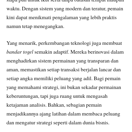
waktu. Dengan sistem yang modern dan teratur, pemain
kini dapat menikmati pengalaman yang lebih praktis
namun tetap menegangkan.
Yang menarik, perkembangan teknologi juga membuat
bandar togel
semakin adaptif. Mereka berinovasi dalam
menghadirkan sistem permainan yang transparan dan
aman, memastikan setiap transaksi berjalan lancar dan
setiap angka memiliki peluang yang adil. Bagi pemain
yang memahami strategi, ini bukan sekadar permainan
keberuntungan, tapi juga ruang untuk mengasah
ketajaman analisis. Bahkan, sebagian pemain
menjadikannya ajang latihan dalam membaca peluang
dan mengatur strategi seperti dalam dunia bisnis.