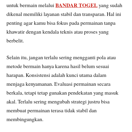
BANDAR TOGEL
untuk bermain melalui
yang sudah
dikenal memiliki layanan stabil dan transparan. Hal ini
penting agar kamu bisa fokus pada permainan tanpa
khawatir dengan kendala teknis atau proses yang
berbelit.
Selain itu, jangan terlalu sering mengganti pola atau
metode bermain hanya karena hasil belum sesuai
harapan. Konsistensi adalah kunci utama dalam
menjaga kenyamanan. Evaluasi permainan secara
berkala, tetapi tetap gunakan pendekatan yang masuk
akal. Terlalu sering mengubah strategi justru bisa
membuat permainan terasa tidak stabil dan
membingungkan.