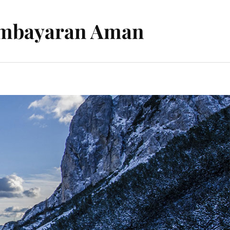
Pembayaran Aman