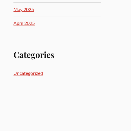
May 2025
April 2025
Categories
Uncategorized