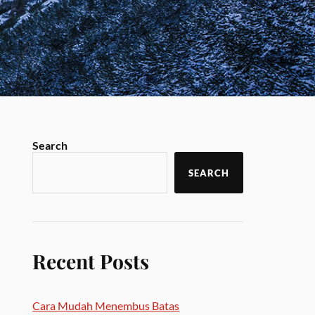
Search
SEARCH
Recent Posts
Cara Mudah Menembus Batas