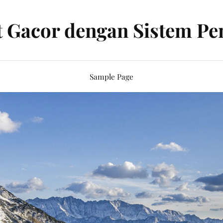
ot Gacor dengan Sistem 
Sample Page