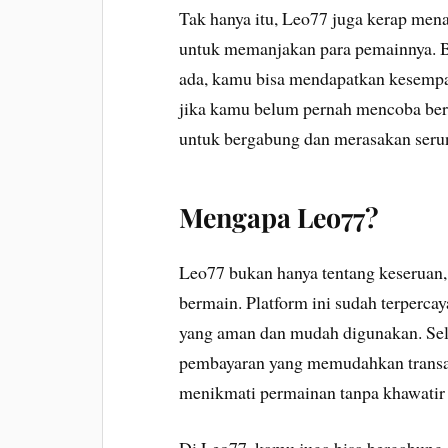
Tak hanya itu, Leo77 juga kerap me
untuk memanjakan para pemainnya. B
ada, kamu bisa mendapatkan kesempa
jika kamu belum pernah mencoba berm
untuk bergabung dan merasakan serun
Mengapa Leo77?
Leo77 bukan hanya tentang keseruan
bermain. Platform ini sudah terpercay
yang aman dan mudah digunakan. Sel
pembayaran yang memudahkan transaks
menikmati permainan tanpa khawatir t