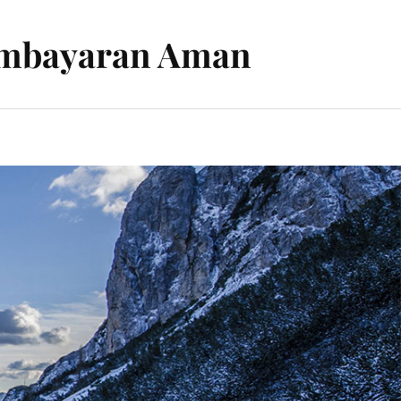
Pembayaran Aman