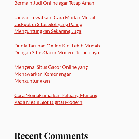
Bermain Judi Online agar Tetap Aman
Jangan Lewatkan! Cara Mudah Meraih
Jackpot di Situs Slot yang Paling
Menguntungkan Sekarang Juga
Dunia Taruhan Online Kini Lebih Mudah
Dengan Situs Gacor Modern Terpercaya
Mengenal Situs Gacor Online yang
Menawarkan Kemenangan
Menguntungkan
Cara Memaksimalkan Peluang Menang
Pada Mesin Slot Digital Modern
Recent Comments