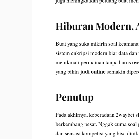
juga meningkatkan peluang buat mena
Hiburan Modern, 
Buat yang suka mikirin soal keamanan
sistem enkripsi modern biar data dan t
menikmati permainan tanpa harus overt
judi online
yang bikin
semakin diperc
Penutup
Pada akhirnya, keberadaan 2waybet slo
berkembang pesat. Nggak cuma soal 
dan sensasi kompetisi yang bisa dinik