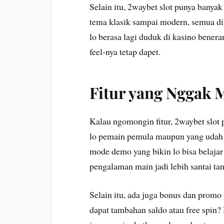
Selain itu, 2waybet slot punya banyak
tema klasik sampai modern, semua dib
lo berasa lagi duduk di kasino benera
feel-nya tetap dapet.
Fitur yang Nggak
Kalau ngomongin fitur, 2waybet slot
lo pemain pemula maupun yang udah p
mode demo yang bikin lo bisa belajar 
pengalaman main jadi lebih santai ta
Selain itu, ada juga bonus dan promo 
dapat tambahan saldo atau free spin?