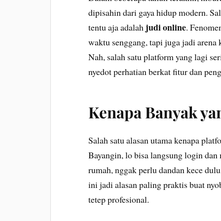
dipisahin dari gaya hidup modern. Sa
judi online
tentu aja adalah
. Fenomen
waktu senggang, tapi juga jadi arena
Nah, salah satu platform yang lagi se
nyedot perhatian berkat fitur dan pe
Kenapa Banyak ya
Salah satu alasan utama kenapa platf
Bayangin, lo bisa langsung login dan 
rumah, nggak perlu dandan kece dulu,
ini jadi alasan paling praktis buat ny
tetep profesional.