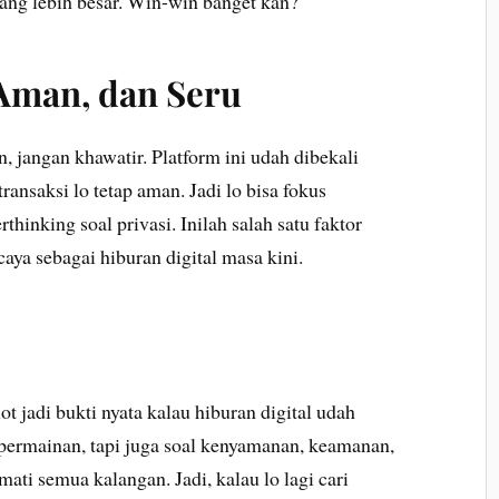
ng lebih besar. Win-win banget kan?
Aman, dan Seru
, jangan khawatir. Platform ini udah dibekali
ransaksi lo tetap aman. Jadi lo bisa fokus
hinking soal privasi. Inilah salah satu faktor
aya sebagai hiburan digital masa kini.
t jadi bukti nyata kalau hiburan digital udah
permainan, tapi juga soal kenyamanan, keamanan,
mati semua kalangan. Jadi, kalau lo lagi cari