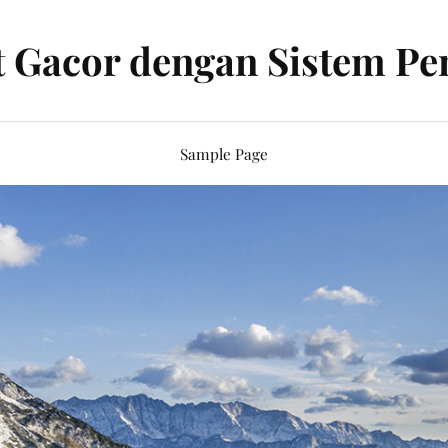
ot Gacor dengan Sistem 
Sample Page