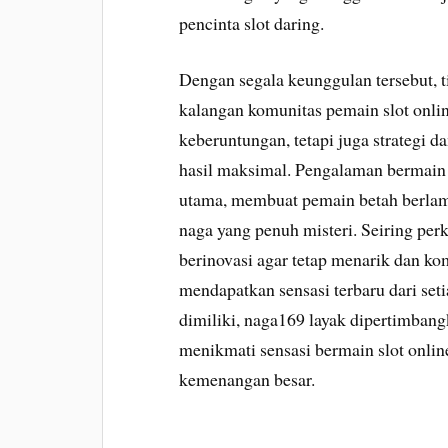
pencinta slot daring.
Dengan segala keunggulan tersebut, t
kalangan komunitas pemain slot onli
keberuntungan, tetapi juga strategi 
hasil maksimal. Pengalaman bermain
utama, membuat pemain betah berla
naga yang penuh misteri. Seiring pe
berinovasi agar tetap menarik dan ko
mendapatkan sensasi terbaru dari set
dimiliki, naga169 layak dipertimbangk
menikmati sensasi bermain slot onli
kemenangan besar.