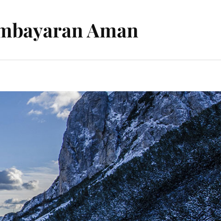
Pembayaran Aman