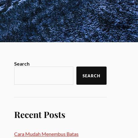
Search
SEARCH
Recent Posts
Cara Mudah Menembus Batas