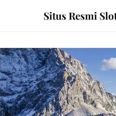
Situs Resmi Sl