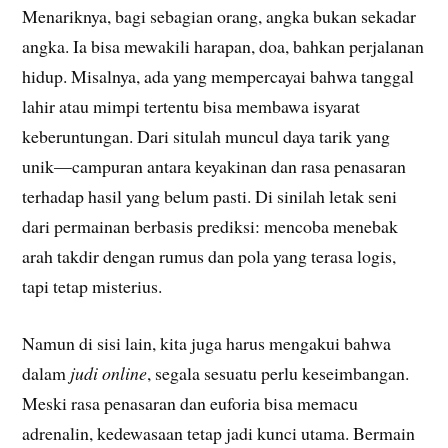
Menariknya, bagi sebagian orang, angka bukan sekadar
angka. Ia bisa mewakili harapan, doa, bahkan perjalanan
hidup. Misalnya, ada yang mempercayai bahwa tanggal
lahir atau mimpi tertentu bisa membawa isyarat
keberuntungan. Dari situlah muncul daya tarik yang
unik—campuran antara keyakinan dan rasa penasaran
terhadap hasil yang belum pasti. Di sinilah letak seni
dari permainan berbasis prediksi: mencoba menebak
arah takdir dengan rumus dan pola yang terasa logis,
tapi tetap misterius.
Namun di sisi lain, kita juga harus mengakui bahwa
dalam
judi online
, segala sesuatu perlu keseimbangan.
Meski rasa penasaran dan euforia bisa memacu
adrenalin, kedewasaan tetap jadi kunci utama. Bermain