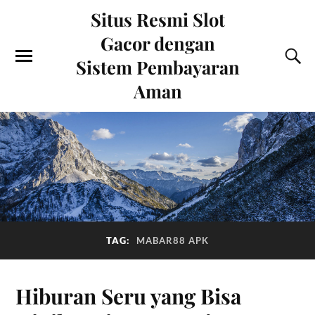
Situs Resmi Slot
Gacor dengan
Sistem Pembayaran
Aman
TAG:
MABAR88 APK
Hiburan Seru yang Bisa