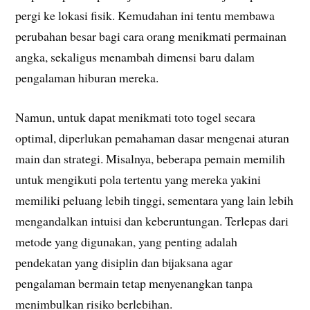
pergi ke lokasi fisik. Kemudahan ini tentu membawa
perubahan besar bagi cara orang menikmati permainan
angka, sekaligus menambah dimensi baru dalam
pengalaman hiburan mereka.
Namun, untuk dapat menikmati toto togel secara
optimal, diperlukan pemahaman dasar mengenai aturan
main dan strategi. Misalnya, beberapa pemain memilih
untuk mengikuti pola tertentu yang mereka yakini
memiliki peluang lebih tinggi, sementara yang lain lebih
mengandalkan intuisi dan keberuntungan. Terlepas dari
metode yang digunakan, yang penting adalah
pendekatan yang disiplin dan bijaksana agar
pengalaman bermain tetap menyenangkan tanpa
menimbulkan risiko berlebihan.