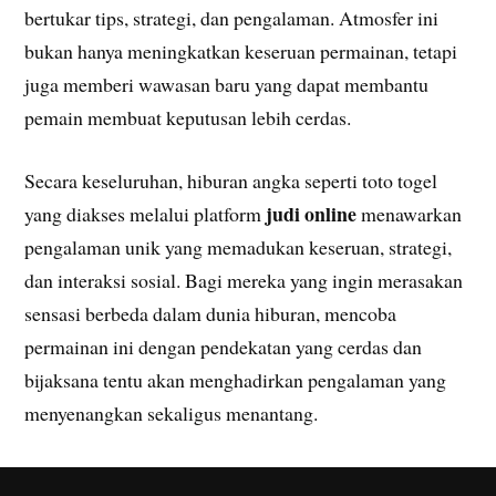
bertukar tips, strategi, dan pengalaman. Atmosfer ini
bukan hanya meningkatkan keseruan permainan, tetapi
juga memberi wawasan baru yang dapat membantu
pemain membuat keputusan lebih cerdas.
Secara keseluruhan, hiburan angka seperti toto togel
judi online
yang diakses melalui platform
menawarkan
pengalaman unik yang memadukan keseruan, strategi,
dan interaksi sosial. Bagi mereka yang ingin merasakan
sensasi berbeda dalam dunia hiburan, mencoba
permainan ini dengan pendekatan yang cerdas dan
bijaksana tentu akan menghadirkan pengalaman yang
menyenangkan sekaligus menantang.