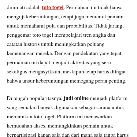
toto togel
diminati adalah
. Permainan ini tidak hanya
menguji keberuntungan, tetapi juga menuntut pemain
untuk memahami pola dan probabilitas. Tidak jarang,
penggemar toto togel mempelajari tren angka dan
catatan historis untuk meningkatkan peluang
kemenangan mereka. Dengan pendekatan yang tepat,
permainan ini dapat menjadi aktivitas yang seru
sekaligus mengasyikkan, meskipun tetap harus diingat
bahwa unsur keberuntungan memegang peran penting.
judi online
Di tengah popularitasnya,
menjadi platform
yang semakin banyak digunakan sebagai sarana untuk
memainkan toto togel. Platform ini menawarkan
kemudahan akses, memungkinkan pemain untuk
berpartisipasi kapan saja dan dari mana saja tanpa harus