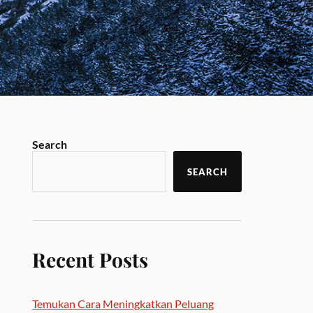
Search
SEARCH
Recent Posts
Temukan Cara Meningkatkan Peluang