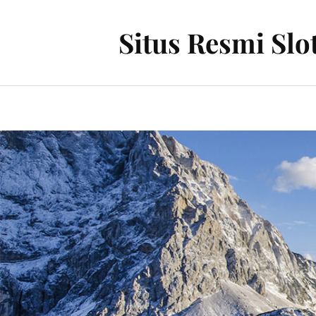
Situs Resmi Sl