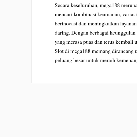
Secara keseluruhan, mega188 merupaka
mencari kombinasi keamanan, variasi 
berinovasi dan meningkatkan layanan 
daring. Dengan berbagai keunggulan y
yang merasa puas dan terus kembali u
Slot di mega188 memang dirancang u
peluang besar untuk meraih kemenan