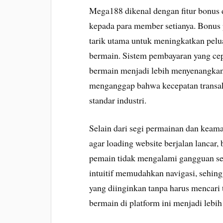
Mega188 dikenal dengan fitur bonus 
kepada para member setianya. Bonus p
tarik utama untuk meningkatkan pel
bermain. Sistem pembayaran yang ce
bermain menjadi lebih menyenangkan
menganggap bahwa kecepatan transak
standar industri.
Selain dari segi permainan dan keam
agar loading website berjalan lancar, b
pemain tidak mengalami gangguan sel
intuitif memudahkan navigasi, sehi
yang diinginkan tanpa harus mencari
bermain di platform ini menjadi leb