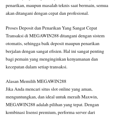
penarikan, maupun masalah teknis saat bermain, semua
akan ditangani dengan cepat dan profesional.
Proses Deposit dan Penarikan Yang Sangat Cepat
Transaksi di MEGAWIN288 ditangani dengan sistem
otomatis, sehingga baik deposit maupun penarikan
berjalan dengan sangat efisien. Hal ini sangat penting
bagi pemain yang menginginkan kenyamanan dan
kecepatan dalam setiap transaksi.
Alasan Memilih MEGAWIN288
Jika Anda mencari situs slot online yang aman,
menguntungkan, dan ideal untuk meraih Maxwin,
MEGAWIN288 adalah pilihan yang tepat. Dengan
kombinasi lisensi premium, performa server dari