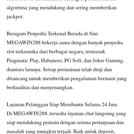
algoritma yang mendukung dan sering memberikan
jackpot.
Beragam Penyedia Terkenal Berada di Sini
MEGAWIN288 bekerja sama dengan banyak penyedia
slot terkemuka dari berbagai negara, termasuk
Pragmatic Play, Habanero, PG Soft, dan Joker Gaming,
diantara lainnya. Setiap permainan telah diuji dan
dirancang untuk memberikan pengalaman bermain yang
berkualitas dan menyenangkan.
Layanan Pelanggan Siap Membantu Selama 24 Jam
Di MEGAWIN288, tersedia layanan chat langsung yang
siap mendukung pemain dengan semua pertanyaan dan
masalah yang mungkin terjadi. Baik untuk deposit,