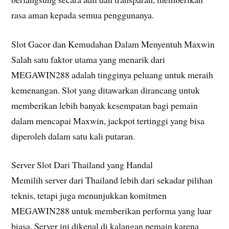
rasa aman kepada semua penggunanya.
Slot Gacor dan Kemudahan Dalam Menyentuh Maxwin
Salah satu faktor utama yang menarik dari
MEGAWIN288 adalah tingginya peluang untuk meraih
kemenangan. Slot yang ditawarkan dirancang untuk
memberikan lebih banyak kesempatan bagi pemain
dalam mencapai Maxwin, jackpot tertinggi yang bisa
diperoleh dalam satu kali putaran.
Server Slot Dari Thailand yang Handal
Memilih server dari Thailand lebih dari sekadar pilihan
teknis, tetapi juga menunjukkan komitmen
MEGAWIN288 untuk memberikan performa yang luar
biasa. Server ini dikenal di kalangan pemain karena