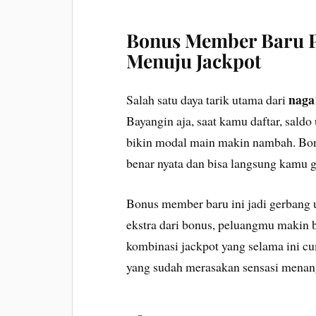
Bonus Member Baru P
Menuju Jackpot
naga
Salah satu daya tarik utama dari
Bayangin aja, saat kamu daftar, sald
bikin modal main makin nambah. Bon
benar nyata dan bisa langsung kamu g
Bonus member baru ini jadi gerbang 
ekstra dari bonus, peluangmu makin
kombinasi jackpot yang selama ini c
yang sudah merasakan sensasi menan