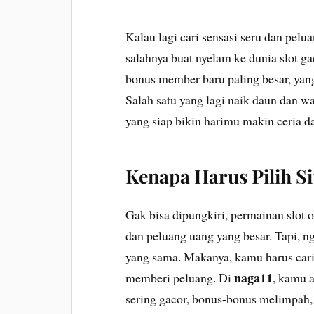
Kalau lagi cari sensasi seru dan pelu
salahnya buat nyelam ke dunia slot ga
bonus member baru paling besar, yan
Salah satu yang lagi naik daun dan 
yang siap bikin harimu makin ceria d
Kenapa Harus Pilih Si
Gak bisa dipungkiri, permainan slot 
dan peluang uang yang besar. Tapi, n
yang sama. Makanya, kamu harus cari 
naga11
memberi peluang. Di
, kamu 
sering gacor, bonus-bonus melimpah,