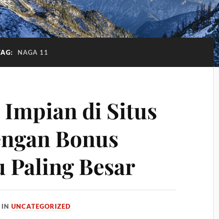
TAG:
NAGA 11
 Impian di Situs
engan Bonus
 Paling Besar
IN
UNCATEGORIZED