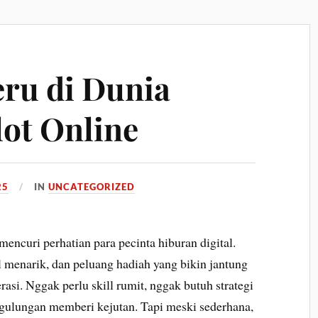
eru di Dunia
ot Online
25
IN
UNCATEGORIZED
mencuri perhatian para pecinta hiburan digital.
 menarik, dan peluang hadiah yang bikin jantung
erasi. Nggak perlu skill rumit, nggak butuh strategi
 gulungan memberi kejutan. Tapi meski sederhana,