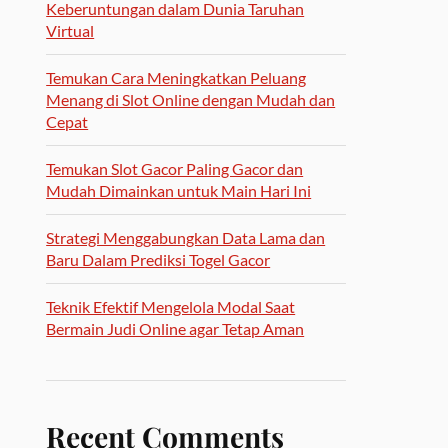
Keberuntungan dalam Dunia Taruhan
Virtual
Temukan Cara Meningkatkan Peluang
Menang di Slot Online dengan Mudah dan
Cepat
Temukan Slot Gacor Paling Gacor dan
Mudah Dimainkan untuk Main Hari Ini
Strategi Menggabungkan Data Lama dan
Baru Dalam Prediksi Togel Gacor
Teknik Efektif Mengelola Modal Saat
Bermain Judi Online agar Tetap Aman
Recent Comments