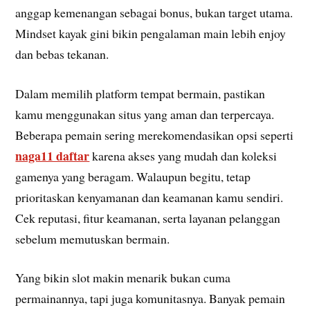
anggap kemenangan sebagai bonus, bukan target utama.
Mindset kayak gini bikin pengalaman main lebih enjoy
dan bebas tekanan.
Dalam memilih platform tempat bermain, pastikan
kamu menggunakan situs yang aman dan terpercaya.
Beberapa pemain sering merekomendasikan opsi seperti
naga11 daftar
karena akses yang mudah dan koleksi
gamenya yang beragam. Walaupun begitu, tetap
prioritaskan kenyamanan dan keamanan kamu sendiri.
Cek reputasi, fitur keamanan, serta layanan pelanggan
sebelum memutuskan bermain.
Yang bikin slot makin menarik bukan cuma
permainannya, tapi juga komunitasnya. Banyak pemain