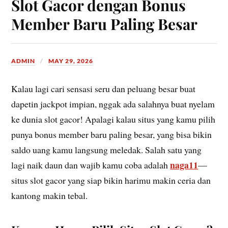
Slot Gacor dengan Bonus
Member Baru Paling Besar
ADMIN
MAY 29, 2026
Kalau lagi cari sensasi seru dan peluang besar buat
dapetin jackpot impian, nggak ada salahnya buat nyelam
ke dunia slot gacor! Apalagi kalau situs yang kamu pilih
punya bonus member baru paling besar, yang bisa bikin
saldo uang kamu langsung meledak. Salah satu yang
naga11
lagi naik daun dan wajib kamu coba adalah
—
situs slot gacor yang siap bikin harimu makin ceria dan
kantong makin tebal.