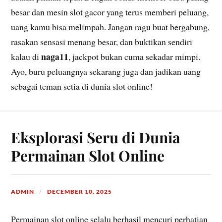
besar dan mesin slot gacor yang terus memberi peluang,
uang kamu bisa melimpah. Jangan ragu buat bergabung,
rasakan sensasi menang besar, dan buktikan sendiri
naga11
kalau di
, jackpot bukan cuma sekadar mimpi.
Ayo, buru peluangnya sekarang juga dan jadikan uang
sebagai teman setia di dunia slot online!
Eksplorasi Seru di Dunia
Permainan Slot Online
ADMIN
DECEMBER 10, 2025
Permainan slot online selalu berhasil mencuri perhatian