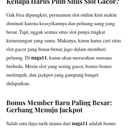
Kenapa Harus Pilih Situs Slot Gacor?
Gak bisa dipungkiri, permainan slot online kini makin
diminati karena keasyikannya dan peluang uang yang
besar. Tapi, nggak semua situs slot punya tingkat
kemenangan yang sama. Makanya, kamu harus cari situs
slot gacor yang benar-benar jago dalam memberi
naga11
peluang. Di
, kamu akan merasakan suasana
berbeda. Mesin slot yang sering gacor, bonus-bonus
melimpah, dan jackpot yang gampang banget
didapatkan.
Bonus Member Baru Paling Besar:
Gerbang Menuju Jackpot
naga11
Salah satu daya tarik utama dari
adalah bonus