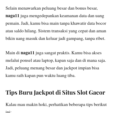
Selain menawarkan peluang besar dan bonus besar,
naga11
juga mengedepankan keamanan data dan uang
pemain. Jadi, kamu bisa main tanpa khawatir data bocor
atau saldo hilang. Sistem transaksi yang cepat dan aman
bikin uang masuk dan keluar jadi gampang, tanpa ribet.
naga11
Main di
juga sangat praktis. Kamu bisa akses
melalui ponsel atau laptop, kapan saja dan di mana saja.
Jadi, peluang menang besar dan jackpot impian bisa
kamu raih kapan pun waktu luang tiba.
Tips Buru Jackpot di Situs Slot Gacor
Kalau mau makin hoki, perhatikan beberapa tips berikut
ini: