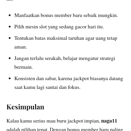
Manfaatkan bonus member baru sebaik mungkin.
Pilih mesin slot yang sedang gacor hari itu.
Tentukan batas maksimal taruhan agar uang tetap
aman.
Jangan terlalu serakah, belajar mengatur strategi
bermain.
Konsisten dan sabar, karena jackpot biasanya datang
saat kamu lagi santai dan fokus.
Kesimpulan
naga11
Kalau kamu serius mau buru jackpot impian,
adalah pilihan tepat. Dengan bonus member baru paling