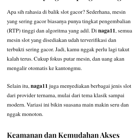
Apa sih rahasia di balik slot gacor? Sederhana, mesin
yang sering gacor biasanya punya tingkat pengembalian
naga11
(RTP) tinggi dan algoritma yang adil. Di
, semua
mesin slot yang disediakan udah terverifikasi dan
terbukti sering gacor. Jadi, kamu nggak perlu lagi takut
kalah terus. Cukup fokus putar mesin, dan uang akan
mengalir otomatis ke kantongmu.
naga11
Selain itu,
juga menyediakan berbagai jenis slot
dari provider ternama, mulai dari tema klasik sampai
modern. Variasi ini bikin suasana main makin seru dan
nggak monoton.
Keamanan dan Kemudahan Akses