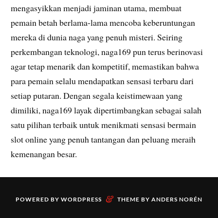
mengasyikkan menjadi jaminan utama, membuat
pemain betah berlama-lama mencoba keberuntungan
mereka di dunia naga yang penuh misteri. Seiring
perkembangan teknologi, naga169 pun terus berinovasi
agar tetap menarik dan kompetitif, memastikan bahwa
para pemain selalu mendapatkan sensasi terbaru dari
setiap putaran. Dengan segala keistimewaan yang
dimiliki, naga169 layak dipertimbangkan sebagai salah
satu pilihan terbaik untuk menikmati sensasi bermain
slot online yang penuh tantangan dan peluang meraih
kemenangan besar.
&
POWERED BY
WORDPRESS
THEME BY
ANDERS NORÉN