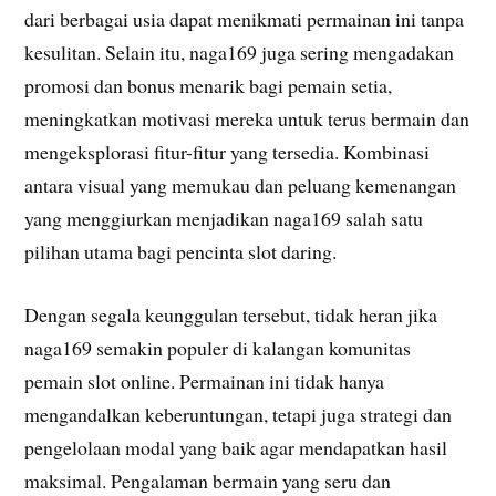
dari berbagai usia dapat menikmati permainan ini tanpa
kesulitan. Selain itu, naga169 juga sering mengadakan
promosi dan bonus menarik bagi pemain setia,
meningkatkan motivasi mereka untuk terus bermain dan
mengeksplorasi fitur-fitur yang tersedia. Kombinasi
antara visual yang memukau dan peluang kemenangan
yang menggiurkan menjadikan naga169 salah satu
pilihan utama bagi pencinta slot daring.
Dengan segala keunggulan tersebut, tidak heran jika
naga169 semakin populer di kalangan komunitas
pemain slot online. Permainan ini tidak hanya
mengandalkan keberuntungan, tetapi juga strategi dan
pengelolaan modal yang baik agar mendapatkan hasil
maksimal. Pengalaman bermain yang seru dan