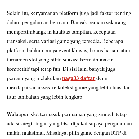
Selain itu, kenyamanan platform juga jadi faktor penting
dalam pengalaman bermain. Banyak pemain sekarang
mempertimbangkan kualitas tampilan, kecepatan
transaksi, serta variasi game yang tersedia. Beberapa
platform bahkan punya event khusus, bonus harian, atau
turnamen slot yang bikin sensasi bermain makin
kompetitif tapi tetap fun. Di sisi lain, banyak juga
naga33 daftar
pemain yang melakukan
demi
mendapatkan akses ke koleksi game yang lebih luas dan
fitur tambahan yang lebih lengkap.
Walaupun slot termasuk permainan yang simpel, tetap
ada strategi ringan yang bisa dipakai supaya pengalaman
makin maksimal. Misalnya, pilih game dengan RTP di