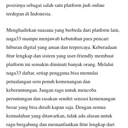
posisinya sebagai salah satu platform judi online
terdepan di Indonesia.
Menghadirkan suasana yang berbeda dari platform lain,
naga33 mampu menjawab kebutuhan para pencari
hiburan digital yang aman dan terpercaya. Keberadaan
fitur lengkap dan sistem yang user-friendly membuat
platform ini semakin diminati banyak orang. Melalui
naga33 daftar, setiap pengguna bisa memulai
petualangan seru penuh kemenangan dan
keberuntungan. Jangan ragu untuk mencoba
peruntungan dan rasakan sendiri sensasi kemenangan
besar yang bisa diraih kapan saja. Dengan semua
kemudahan yang ditawarkan, tidak ada alasan untuk
ragu bergabung dan memanfaatkan fitur lengkap dari