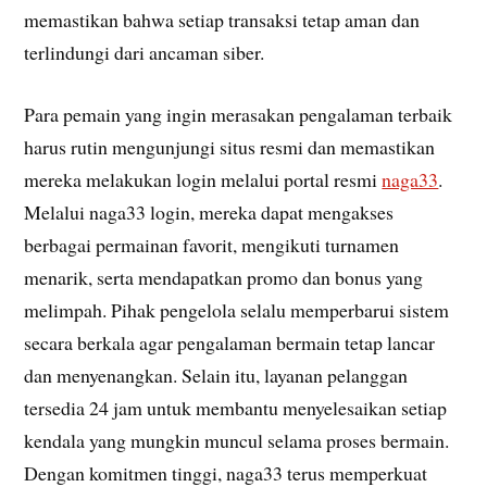
memastikan bahwa setiap transaksi tetap aman dan
terlindungi dari ancaman siber.
Para pemain yang ingin merasakan pengalaman terbaik
harus rutin mengunjungi situs resmi dan memastikan
mereka melakukan login melalui portal resmi
naga33
.
Melalui naga33 login, mereka dapat mengakses
berbagai permainan favorit, mengikuti turnamen
menarik, serta mendapatkan promo dan bonus yang
melimpah. Pihak pengelola selalu memperbarui sistem
secara berkala agar pengalaman bermain tetap lancar
dan menyenangkan. Selain itu, layanan pelanggan
tersedia 24 jam untuk membantu menyelesaikan setiap
kendala yang mungkin muncul selama proses bermain.
Dengan komitmen tinggi, naga33 terus memperkuat