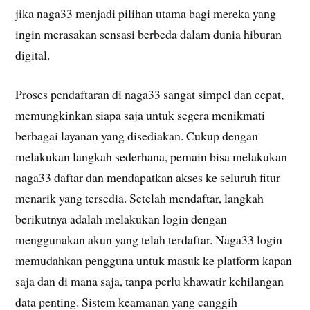
jika naga33 menjadi pilihan utama bagi mereka yang
ingin merasakan sensasi berbeda dalam dunia hiburan
digital.
Proses pendaftaran di naga33 sangat simpel dan cepat,
memungkinkan siapa saja untuk segera menikmati
berbagai layanan yang disediakan. Cukup dengan
melakukan langkah sederhana, pemain bisa melakukan
naga33 daftar dan mendapatkan akses ke seluruh fitur
menarik yang tersedia. Setelah mendaftar, langkah
berikutnya adalah melakukan login dengan
menggunakan akun yang telah terdaftar. Naga33 login
memudahkan pengguna untuk masuk ke platform kapan
saja dan di mana saja, tanpa perlu khawatir kehilangan
data penting. Sistem keamanan yang canggih