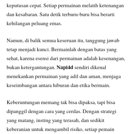
keputusan cepat. Setiap permainan melatih ketenangan
dan kesabaran. Satu detik terburu-buru bisa berarti
kehilangan peluang emas.
Namun, di balik semua keseruan itu, tanggung jawab
tetap menjadi kunci. Bermainlah dengan batas yang
sehat, karena esensi dari permainan adalah kesenangan,
Napi4d
bukan ketergantungan.
sendiri dikenal
menekankan permainan yang adil dan aman, menjaga
keseimbangan antara hiburan dan etika bermain.
Keberuntungan memang tak bisa dipaksa, tapi bisa
dipanggil dengan cara yang cerdas. Dengan strategi
yang matang, insting yang terasah, dan sedikit
keberanian untuk mengambil risiko, setiap pemain