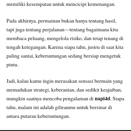
memiliki kesempatan untuk mencicipi kemenangan.
Pada akhirnya, permainan bukan hanya tentang hasil,
tapi juga tentang perjalanan—tentang bagaimana kita
membaca peluang, mengelola risiko, dan tetap tenang di
tengah ketegangan. Karena siapa tahu, justru di saat kita
paling santai, keberuntungan sedang bersiap mengetuk
pintu.
Jadi, kalau kamu ingin merasakan sensasi bermain yang
memadukan strategi, keberanian, dan sedikit keajaiban,
napi4d
mungkin saatnya mencoba pengalaman di
. Siapa
tahu, malam ini adalah giliranmu untuk bersinar di
antara putaran keberuntungan.