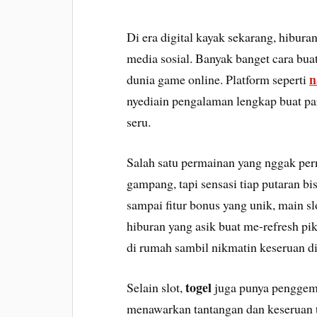
Di era digital kayak sekarang, hibura
media sosial. Banyak banget cara buat
n
dunia game online. Platform seperti
nyediain pengalaman lengkap buat par
seru.
Salah satu permainan yang nggak per
gampang, tapi sensasi tiap putaran bi
sampai fitur bonus yang unik, main s
hiburan yang asik buat me-refresh pi
di rumah sambil nikmatin keseruan di
togel
Selain slot,
juga punya penggemar
menawarkan tantangan dan keseruan ter