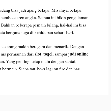
dang bisa jadi ajang belajar. Misalnya, belajar
u membaca tren angka. Semua ini bikin pengalaman
Bahkan beberapa pemain bilang, hal-hal ini bisa
yata berguna juga di kehidupan sehari-hari.
al sekarang makin beragam dan menarik. Dengan
slot
togel
judi online
enis permainan dari
,
, sampai
n. Yang penting, tetap main dengan santai,
bermain. Siapa tau, hoki lagi on fire dan hari