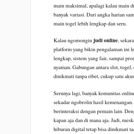
main maksimal, apalagi kalau main di
banyak variasi. Dari angka harian sa
main togel lebih lengkap dan seru.
judi online
Kalau ngomongin
, sekar
platform yang bikin pengalaman ini l
lengkap, sistem yang fair, sampai pro
nyaman. Gabungan antara slot, togel, 
dinikmati tanpa ribet, cukup satu aku
Serunya lagi, banyak komunitas online
sekadar ngobrolin hasil kemenangan. 
berinteraksi dengan pemain lain. Den
kapan aja dan di mana aja. Jadi, meski
hiburan digital tetap bisa dinikmati t