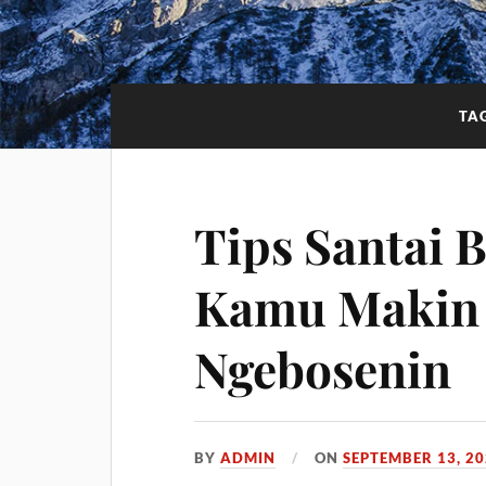
TA
Tips Santai 
Kamu Makin 
Ngebosenin
BY
ADMIN
ON
SEPTEMBER 13, 2