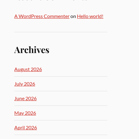
A WordPress Commenter
on
Hello world!
Archives
August 2026
July 2026
June 2026
May 2026
April 2026