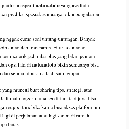
natunatoto
 platform seperti
yang nyediain
mpai prediksi spesial, semuanya bikin pengalaman
ang nggak cuma soal untung-untungan. Banyak
ebih aman dan transparan. Fitur keamanan
mosi menarik jadi nilai plus yang bikin pemain
natunatoto
dan opsi lain di
bikin semuanya bisa
n dan semua hiburan ada di satu tempat.
 yang muncul buat sharing tips, strategi, atau
Jadi main nggak cuma sendirian, tapi juga bisa
gan support mobile, kamu bisa akses platform ini
 lagi di perjalanan atau lagi santai di rumah,
anpa batas.