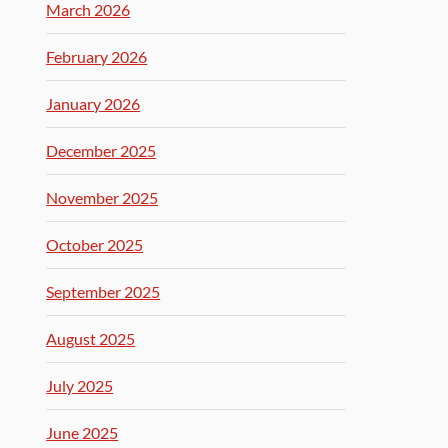
March 2026
February 2026
January 2026
December 2025
November 2025
October 2025
September 2025
August 2025
July 2025
June 2025