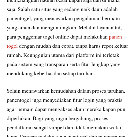
saja. Salah satu situs yang sedang naik daun adalah
panentogel, yang menawarkan pengalaman bermain
yang aman dan menguntungkan. Melalui layanan ini,
para penggemar togel online dapat melakukan
panen
togel
dengan mudah dan cepat, tanpa harus repot keluar
rumah. Keunggulan utama dari platform ini terletak
pada sistem yang transparan serta fitur lengkap yang
mendukung keberhasilan setiap taruhan.
Selain menawarkan kemudahan dalam proses taruhan,
panentogel juga menyediakan fitur login yang praktis
agar pemain dapat mengakses akun mereka kapan pun
diperlukan. Bagi yang ingin bergabung, proses
pendaftaran sangat simpel dan tidak memakan waktu
lama. Dengan melakukan panentogel daftar, pengguna