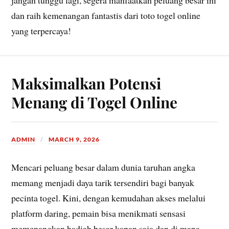
dan raih kemenangan fantastis dari toto togel online
yang terpercaya!
Maksimalkan Potensi
Menang di Togel Online
ADMIN
MARCH 9, 2026
Mencari peluang besar dalam dunia taruhan angka
memang menjadi daya tarik tersendiri bagi banyak
pecinta togel. Kini, dengan kemudahan akses melalui
platform daring, pemain bisa menikmati sensasi
memenangkan hadiah besar kapan saja dan di mana