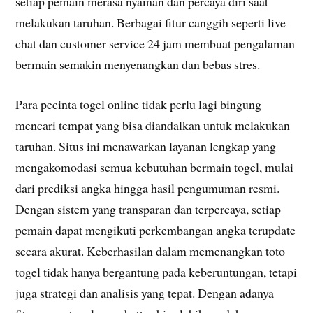
setiap pemain merasa nyaman dan percaya diri saat
melakukan taruhan. Berbagai fitur canggih seperti live
chat dan customer service 24 jam membuat pengalaman
bermain semakin menyenangkan dan bebas stres.
Para pecinta togel online tidak perlu lagi bingung
mencari tempat yang bisa diandalkan untuk melakukan
taruhan. Situs ini menawarkan layanan lengkap yang
mengakomodasi semua kebutuhan bermain togel, mulai
dari prediksi angka hingga hasil pengumuman resmi.
Dengan sistem yang transparan dan terpercaya, setiap
pemain dapat mengikuti perkembangan angka terupdate
secara akurat. Keberhasilan dalam memenangkan toto
togel tidak hanya bergantung pada keberuntungan, tetapi
juga strategi dan analisis yang tepat. Dengan adanya