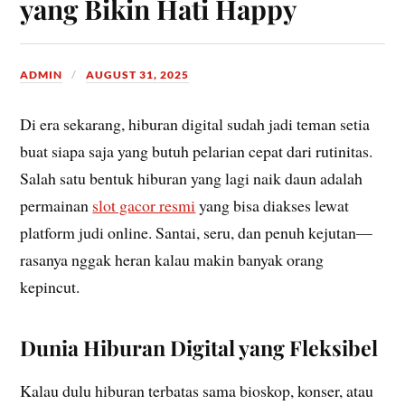
yang Bikin Hati Happy
ADMIN
AUGUST 31, 2025
Di era sekarang, hiburan digital sudah jadi teman setia
buat siapa saja yang butuh pelarian cepat dari rutinitas.
Salah satu bentuk hiburan yang lagi naik daun adalah
permainan
slot gacor resmi
yang bisa diakses lewat
platform judi online. Santai, seru, dan penuh kejutan—
rasanya nggak heran kalau makin banyak orang
kepincut.
Dunia Hiburan Digital yang Fleksibel
Kalau dulu hiburan terbatas sama bioskop, konser, atau