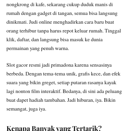
nongkrong di kafe, sekarang cukup duduk manis di
rumah dengan gadget di tangan, semua bisa langsung
dinikmati. Judi online menghadirkan cara baru buat
orang terhibur tanpa harus repot keluar rumah. Tinggal
klik, daftar, dan langsung bisa masuk ke dunia
permainan yang penuh warna.
Slot gacor resmi jadi primadona karena sensasinya
berbeda. Dengan tema-tema unik, grafis kece, dan efek
suara yang bikin greget, setiap putaran rasanya kayak
lagi nonton film interaktif. Bedanya, di sini ada peluang
buat dapet hadiah tambahan. Jadi hiburan, iya. Bikin
semangat, juga iya.
Kenapa Banyak yang Tertarik?