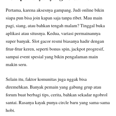
Pertama, karena aksesnya gampang. Judi online bikin
siapa pun bisa join kapan saja tanpa ribet. Mau main
pagi, siang, atau bahkan tengah malam? Tinggal buka
aplikasi atau situsnya. Kedua, variasi permainannya
super banyak. Slot gacor resmi biasanya hadir dengan
fitur-fitur keren, seperti bonus spin, jackpot progresif,
sampai event spesial yang bikin pengalaman main
makin seru.
Selain itu, faktor komunitas juga nggak bisa
diremehkan. Banyak pemain yang gabung grup atau
forum buat berbagi tips, cerita, bahkan sekadar ngobrol
santai. Rasanya kayak punya circle baru yang sama-sama
hobi.