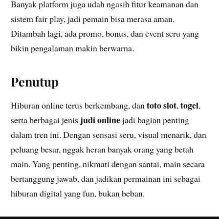
Banyak platform juga udah ngasih fitur keamanan dan
sistem fair play, jadi pemain bisa merasa aman.
Ditambah lagi, ada promo, bonus, dan event seru yang
bikin pengalaman makin berwarna.
Penutup
toto slot
togel
Hiburan online terus berkembang, dan
,
,
judi online
serta berbagai jenis
jadi bagian penting
dalam tren ini. Dengan sensasi seru, visual menarik, dan
peluang besar, nggak heran banyak orang yang betah
main. Yang penting, nikmati dengan santai, main secara
bertanggung jawab, dan jadikan permainan ini sebagai
hiburan digital yang fun, bukan beban.