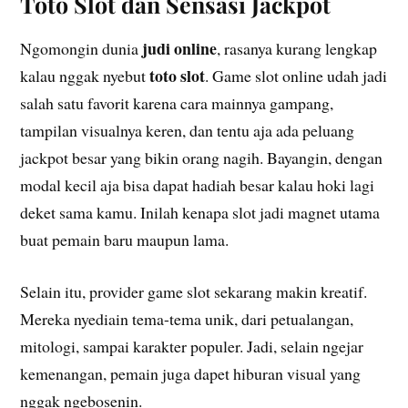
Toto Slot dan Sensasi Jackpot
judi online
Ngomongin dunia
, rasanya kurang lengkap
toto slot
kalau nggak nyebut
. Game slot online udah jadi
salah satu favorit karena cara mainnya gampang,
tampilan visualnya keren, dan tentu aja ada peluang
jackpot besar yang bikin orang nagih. Bayangin, dengan
modal kecil aja bisa dapat hadiah besar kalau hoki lagi
deket sama kamu. Inilah kenapa slot jadi magnet utama
buat pemain baru maupun lama.
Selain itu, provider game slot sekarang makin kreatif.
Mereka nyediain tema-tema unik, dari petualangan,
mitologi, sampai karakter populer. Jadi, selain ngejar
kemenangan, pemain juga dapet hiburan visual yang
nggak ngebosenin.