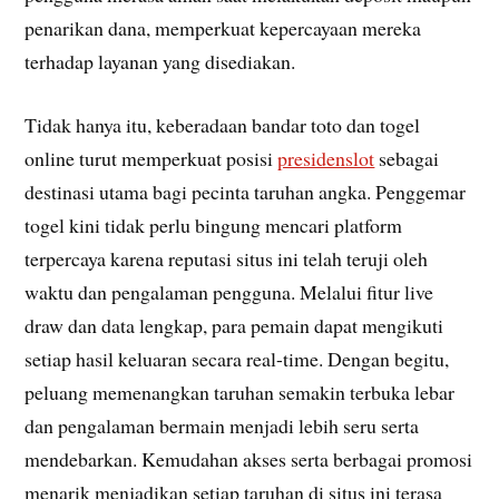
penarikan dana, memperkuat kepercayaan mereka
terhadap layanan yang disediakan.
Tidak hanya itu, keberadaan bandar toto dan togel
online turut memperkuat posisi
presidenslot
sebagai
destinasi utama bagi pecinta taruhan angka. Penggemar
togel kini tidak perlu bingung mencari platform
terpercaya karena reputasi situs ini telah teruji oleh
waktu dan pengalaman pengguna. Melalui fitur live
draw dan data lengkap, para pemain dapat mengikuti
setiap hasil keluaran secara real-time. Dengan begitu,
peluang memenangkan taruhan semakin terbuka lebar
dan pengalaman bermain menjadi lebih seru serta
mendebarkan. Kemudahan akses serta berbagai promosi
menarik menjadikan setiap taruhan di situs ini terasa