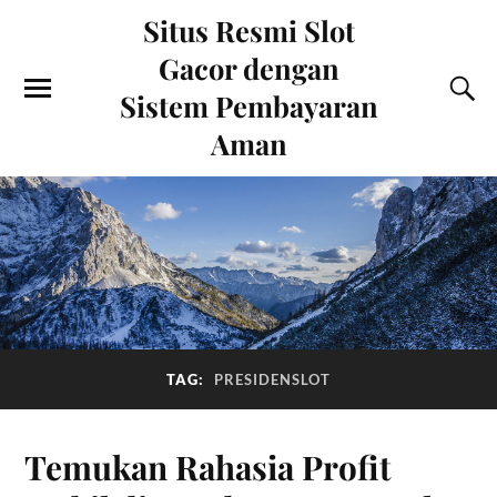
Situs Resmi Slot
Gacor dengan
Sistem Pembayaran
Aman
TAG:
PRESIDENSLOT
Temukan Rahasia Profit