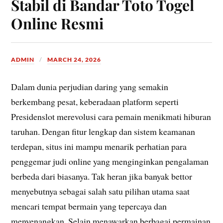
Stabil di Bandar Toto Togel
Online Resmi
ADMIN
MARCH 24, 2026
Dalam dunia perjudian daring yang semakin
berkembang pesat, keberadaan platform seperti
Presidenslot merevolusi cara pemain menikmati hiburan
taruhan. Dengan fitur lengkap dan sistem keamanan
terdepan, situs ini mampu menarik perhatian para
penggemar judi online yang menginginkan pengalaman
berbeda dari biasanya. Tak heran jika banyak bettor
menyebutnya sebagai salah satu pilihan utama saat
mencari tempat bermain yang tepercaya dan
menyenangkan. Selain menawarkan berbagai permainan