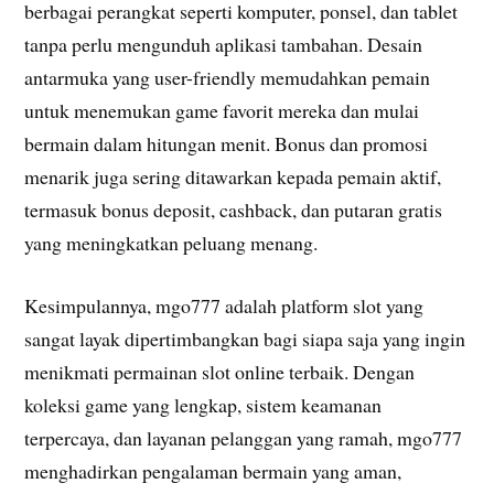
berbagai perangkat seperti komputer, ponsel, dan tablet
tanpa perlu mengunduh aplikasi tambahan. Desain
antarmuka yang user-friendly memudahkan pemain
untuk menemukan game favorit mereka dan mulai
bermain dalam hitungan menit. Bonus dan promosi
menarik juga sering ditawarkan kepada pemain aktif,
termasuk bonus deposit, cashback, dan putaran gratis
yang meningkatkan peluang menang.
Kesimpulannya, mgo777 adalah platform slot yang
sangat layak dipertimbangkan bagi siapa saja yang ingin
menikmati permainan slot online terbaik. Dengan
koleksi game yang lengkap, sistem keamanan
terpercaya, dan layanan pelanggan yang ramah, mgo777
menghadirkan pengalaman bermain yang aman,