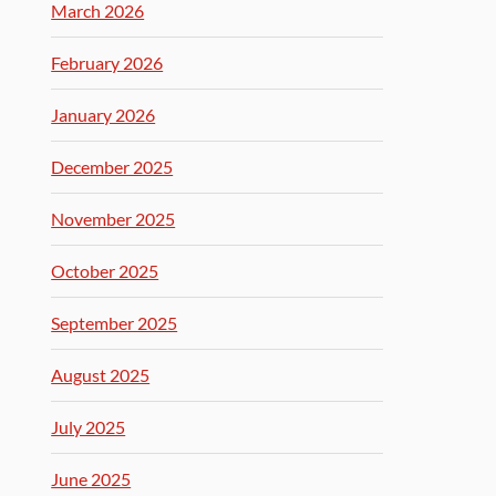
March 2026
February 2026
January 2026
December 2025
November 2025
October 2025
September 2025
August 2025
July 2025
June 2025