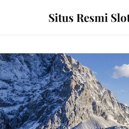
Situs Resmi Sl