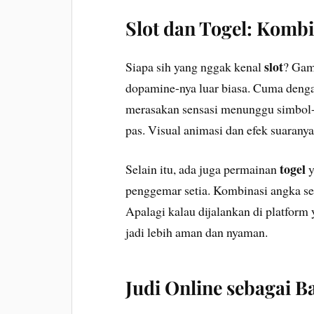
Slot dan Togel: Kombi
slot
Siapa sih yang nggak kenal
? Gam
dopamine-nya luar biasa. Cuma denga
merasakan sensasi menunggu simbol-s
pas. Visual animasi dan efek suaranya
togel
Selain itu, ada juga permainan
y
penggemar setia. Kombinasi angka sede
Apalagi kalau dijalankan di platform
jadi lebih aman dan nyaman.
Judi Online sebagai B