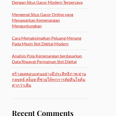
Dengan Situs Gacor Modern Terpercaya
Mengenal Situs Gacor Online yang
Menawarkan Kemenangan
Menguntungkan
Cara Memaksimalkan Peluang Menang
Pada Mesin Slot Digital Modern
Analisis Pola Kemenangan berdasarkan
Data Riwayat Permainan Slot Digital
สร้างผลตอบแทนอย่างมีประสิทธิภาพ ผ่าน
กลยุทธ์ สล็อต ที่ช่วยให้ทุกการตัดสินใจคุ้ม
ค่ากว่าเดิม
Recent Comments