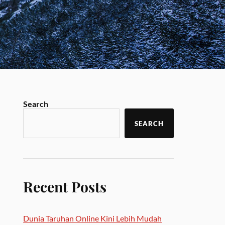
Search
SEARCH
Recent Posts
Dunia Taruhan Online Kini Lebih Mudah