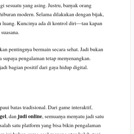
gi sesuatu yang asing. Justru, banyak orang
 hiburan modern. Selama dilakukan dengan bijak,
ktu luang. Kuncinya ada di kontrol diri—tau kapan
 suasana.
kan pentingnya bermain secara sehat. Jadi bukan
ga supaya pengalaman tetap menyenangkan.
adi bagian positif dari gaya hidup digital.
ui batas tradisional. Dari game interaktif,
gel
judi online
, dan
, semuanya menyatu jadi satu
 salah satu platform yang bisa bikin pengalaman