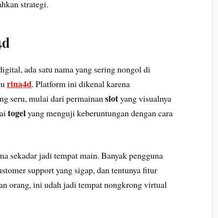
hkan strategi.
4d
igital, ada satu nama yang sering nongol di
rina4d
tu
. Platform ini dikenal karena
slot
g seru, mulai dari permainan
yang visualnya
togel
pai
yang menguji keberuntungan dengan cara
ma sekadar jadi tempat main. Banyak pengguna
tomer support yang sigap, dan tentunya fitur
 orang, ini udah jadi tempat nongkrong virtual