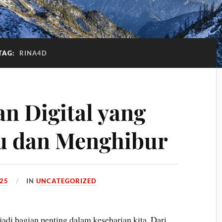
TAG:
RINA4D
n Digital yang
u dan Menghibur
025
IN
UNCATEGORIZED
 jadi bagian penting dalam keseharian kita. Dari