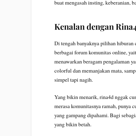
buat mengasah insting, keberanian, ba
Kenalan dengan Rina
Di tengah banyaknya pilihan hiburan d
berbagai forum komunitas online, yai
menawarkan beragam pengalaman yan
colorful dan memanjakan mata, sam
simpel tapi nagih.
Yang bikin menarik, rina4d nggak cu
merasa komunitasnya ramah, punya cus
yang gampang dipahami. Bagi sebagian
yang bikin betah.