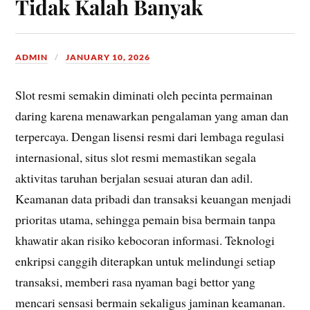
Tidak Kalah Banyak
ADMIN
JANUARY 10, 2026
Slot resmi semakin diminati oleh pecinta permainan
daring karena menawarkan pengalaman yang aman dan
terpercaya. Dengan lisensi resmi dari lembaga regulasi
internasional, situs slot resmi memastikan segala
aktivitas taruhan berjalan sesuai aturan dan adil.
Keamanan data pribadi dan transaksi keuangan menjadi
prioritas utama, sehingga pemain bisa bermain tanpa
khawatir akan risiko kebocoran informasi. Teknologi
enkripsi canggih diterapkan untuk melindungi setiap
transaksi, memberi rasa nyaman bagi bettor yang
mencari sensasi bermain sekaligus jaminan keamanan.