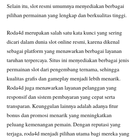
Selain itu, slot resmi umumnya menyediakan berbagai
pilihan permainan yang lengkap dan berkualitas tinggi.
Roda4d merupakan salah satu kata kunci yang sering
dicari dalam dunia slot online resmi, karena dikenal
sebagai platform yang menawarkan berbagai layanan
taruhan terpercaya. Situs ini menyediakan berbagai jenis
permainan slot dari pengembang ternama, sehingga
kualitas grafis dan gameplay menjadi lebih menarik.
Roda4d juga menawarkan layanan pelanggan yang
responsif dan sistem pembayaran yang cepat serta
transparan. Keunggulan lainnya adalah adanya fitur
bonus dan promosi menarik yang meningkatkan
peluang kemenangan pemain. Dengan reputasi yang
terjaga, roda4d menjadi pilihan utama bagi mereka yang