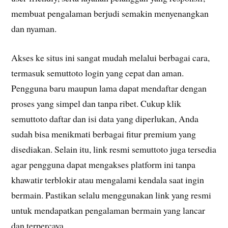
membuat pengalaman berjudi semakin menyenangkan
dan nyaman.
Akses ke situs ini sangat mudah melalui berbagai cara,
termasuk semuttoto login yang cepat dan aman.
Pengguna baru maupun lama dapat mendaftar dengan
proses yang simpel dan tanpa ribet. Cukup klik
semuttoto daftar dan isi data yang diperlukan, Anda
sudah bisa menikmati berbagai fitur premium yang
disediakan. Selain itu, link resmi semuttoto juga tersedia
agar pengguna dapat mengakses platform ini tanpa
khawatir terblokir atau mengalami kendala saat ingin
bermain. Pastikan selalu menggunakan link yang resmi
untuk mendapatkan pengalaman bermain yang lancar
dan terpercaya.