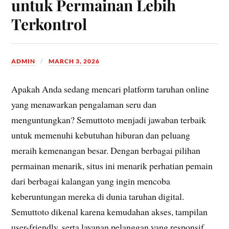
untuk Permainan Lebih
Terkontrol
ADMIN
MARCH 3, 2026
Apakah Anda sedang mencari platform taruhan online
yang menawarkan pengalaman seru dan
menguntungkan? Semuttoto menjadi jawaban terbaik
untuk memenuhi kebutuhan hiburan dan peluang
meraih kemenangan besar. Dengan berbagai pilihan
permainan menarik, situs ini menarik perhatian pemain
dari berbagai kalangan yang ingin mencoba
keberuntungan mereka di dunia taruhan digital.
Semuttoto dikenal karena kemudahan akses, tampilan
user-friendly, serta layanan pelanggan yang responsif,