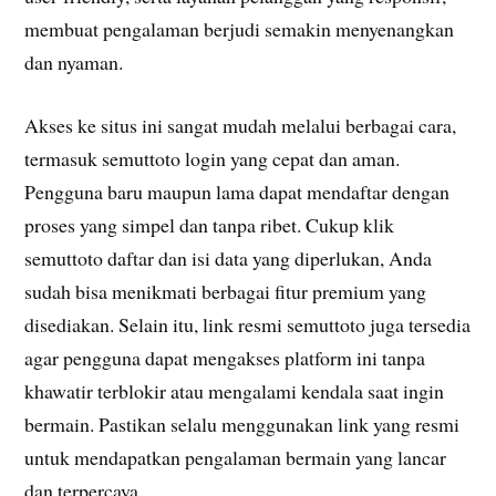
membuat pengalaman berjudi semakin menyenangkan
dan nyaman.
Akses ke situs ini sangat mudah melalui berbagai cara,
termasuk semuttoto login yang cepat dan aman.
Pengguna baru maupun lama dapat mendaftar dengan
proses yang simpel dan tanpa ribet. Cukup klik
semuttoto daftar dan isi data yang diperlukan, Anda
sudah bisa menikmati berbagai fitur premium yang
disediakan. Selain itu, link resmi semuttoto juga tersedia
agar pengguna dapat mengakses platform ini tanpa
khawatir terblokir atau mengalami kendala saat ingin
bermain. Pastikan selalu menggunakan link yang resmi
untuk mendapatkan pengalaman bermain yang lancar
dan terpercaya.