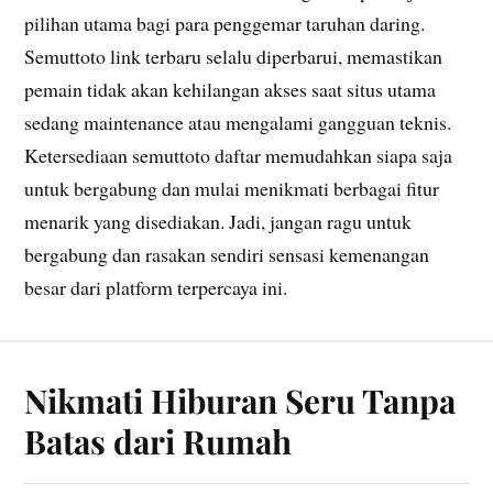
pilihan utama bagi para penggemar taruhan daring.
Semuttoto link terbaru selalu diperbarui, memastikan
pemain tidak akan kehilangan akses saat situs utama
sedang maintenance atau mengalami gangguan teknis.
Ketersediaan semuttoto daftar memudahkan siapa saja
untuk bergabung dan mulai menikmati berbagai fitur
menarik yang disediakan. Jadi, jangan ragu untuk
bergabung dan rasakan sendiri sensasi kemenangan
besar dari platform terpercaya ini.
Nikmati Hiburan Seru Tanpa
Batas dari Rumah