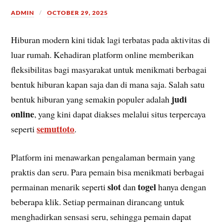
ADMIN
OCTOBER 29, 2025
Hiburan modern kini tidak lagi terbatas pada aktivitas di
luar rumah. Kehadiran platform online memberikan
fleksibilitas bagi masyarakat untuk menikmati berbagai
bentuk hiburan kapan saja dan di mana saja. Salah satu
judi
bentuk hiburan yang semakin populer adalah
online
, yang kini dapat diakses melalui situs terpercaya
semuttoto
seperti
.
Platform ini menawarkan pengalaman bermain yang
praktis dan seru. Para pemain bisa menikmati berbagai
slot
togel
permainan menarik seperti
dan
hanya dengan
beberapa klik. Setiap permainan dirancang untuk
menghadirkan sensasi seru, sehingga pemain dapat