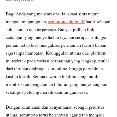
Bagi Anda yang mencari opsi lain saat situs utama
mengalami gangguan,
semuttoto alternatif
hadir sebagai
solusi aman dan terpercaya. Banyak pilihan link
cadangan yang menyediakan layanan serupa, sehingga
pemain tetap bisa mengakses permainan favorit kapan
saja tanpa hambatan. Keunggulan utama dari platform
ini terletak pada variasi permainan yang lengkap, mulai
dari taruhan olahraga, slot online, hingga permainan
kasino klasik. Semua tawaran ini dirancang untuk
memberikan pengalaman hiburan yang menyenangkan
sekaligus peluang meraih keuntungan besar.
Dengan keamanan dan kenyamanan sebagai prioritas
utama, semuttoto terus berinovasi agar tetap menjadi