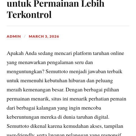
untuk Permainan Lebih
Terkontrol
ADMIN
MARCH 3, 2026
Apakah Anda sedang mencari platform taruhan online
yang menawarkan pengalaman seru dan
menguntungkan? Semuttoto menjadi jawaban terbaik
untuk memenuhi kebutuhan hiburan dan peluang
meraih kemenangan besar. Dengan berbagai pilihan
permainan menarik, situs ini menarik perhatian pemain
dari berbagai kalangan yang ingin mencoba
keberuntungan mereka di dunia taruhan digital.
Semuttoto dikenal karena kemudahan akses, tampilan
user-friendly, serta layanan pelanggan yang responsif,