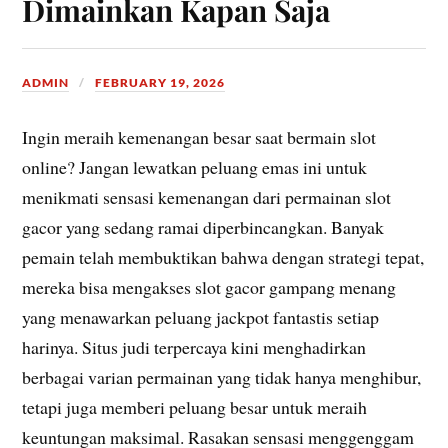
Dimainkan Kapan Saja
ADMIN
FEBRUARY 19, 2026
Ingin meraih kemenangan besar saat bermain slot
online? Jangan lewatkan peluang emas ini untuk
menikmati sensasi kemenangan dari permainan slot
gacor yang sedang ramai diperbincangkan. Banyak
pemain telah membuktikan bahwa dengan strategi tepat,
mereka bisa mengakses slot gacor gampang menang
yang menawarkan peluang jackpot fantastis setiap
harinya. Situs judi terpercaya kini menghadirkan
berbagai varian permainan yang tidak hanya menghibur,
tetapi juga memberi peluang besar untuk meraih
keuntungan maksimal. Rasakan sensasi menggenggam