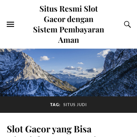
Situs Resmi Slot
Gacor dengan
Sistem Pembayaran
Aman
TAG:
SITUS JUDI
Slot Gacor yang Bisa