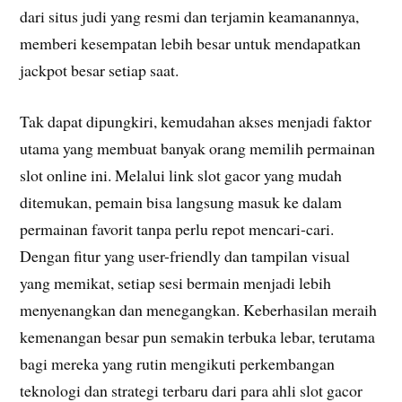
dari situs judi yang resmi dan terjamin keamanannya,
memberi kesempatan lebih besar untuk mendapatkan
jackpot besar setiap saat.
Tak dapat dipungkiri, kemudahan akses menjadi faktor
utama yang membuat banyak orang memilih permainan
slot online ini. Melalui link slot gacor yang mudah
ditemukan, pemain bisa langsung masuk ke dalam
permainan favorit tanpa perlu repot mencari-cari.
Dengan fitur yang user-friendly dan tampilan visual
yang memikat, setiap sesi bermain menjadi lebih
menyenangkan dan menegangkan. Keberhasilan meraih
kemenangan besar pun semakin terbuka lebar, terutama
bagi mereka yang rutin mengikuti perkembangan
teknologi dan strategi terbaru dari para ahli slot gacor