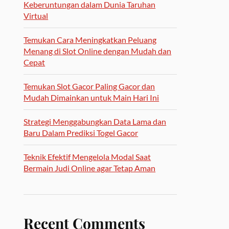
Keberuntungan dalam Dunia Taruhan
Virtual
Temukan Cara Meningkatkan Peluang
Menang di Slot Online dengan Mudah dan
Cepat
Temukan Slot Gacor Paling Gacor dan
Mudah Dimainkan untuk Main Hari Ini
Strategi Menggabungkan Data Lama dan
Baru Dalam Prediksi Togel Gacor
Teknik Efektif Mengelola Modal Saat
Bermain Judi Online agar Tetap Aman
Recent Comments