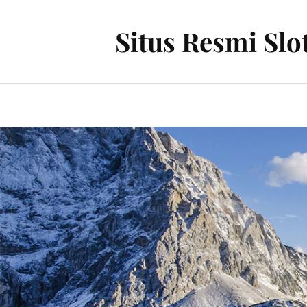
Situs Resmi Sl