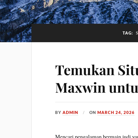
TAG:
Temukan Sit
Maxwin untu
BY
ADMIN
ON
MARCH 24, 2026
Mencari pengalaman bermain judi ya