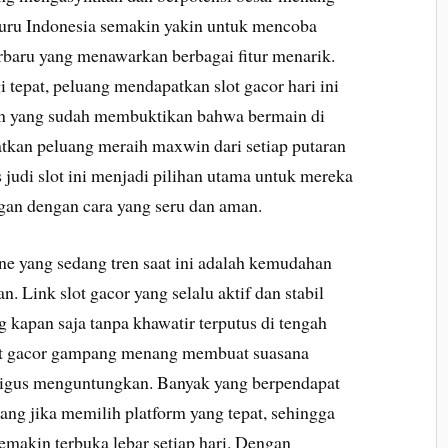
njuru Indonesia semakin yakin untuk mencoba
rbaru yang menawarkan berbagai fitur menarik.
 tepat, peluang mendapatkan slot gacor hari ini
in yang sudah membuktikan bahwa bermain di
tkan peluang meraih maxwin dari setiap putaran
s judi slot ini menjadi pilihan utama untuk mereka
an dengan cara yang seru dan aman.
ine yang sedang tren saat ini adalah kemudahan
n. Link slot gacor yang selalu aktif dan stabil
apan saja tanpa khawatir terputus di tengah
slot gacor gampang menang membuat suasana
igus menguntungkan. Banyak yang berpendapat
ng jika memilih platform yang tepat, sehingga
makin terbuka lebar setiap hari. Dengan