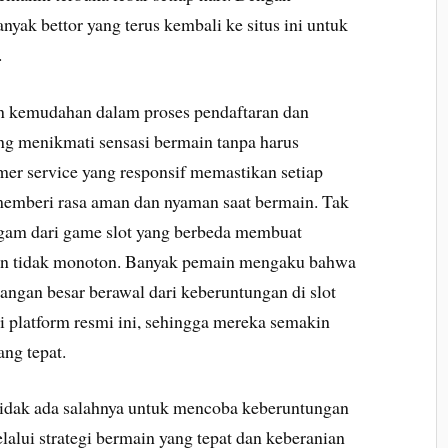
yak bettor yang terus kembali ke situs ini untuk
.
kan kemudahan dalam proses pendaftaran dan
ung menikmati sensasi bermain tanpa harus
mer service yang responsif memastikan setiap
 memberi rasa aman dan nyaman saat bermain. Tak
ragam dari game slot yang berbeda membuat
an tidak monoton. Banyak pemain mengaku bahwa
ngan besar berawal dari keberuntungan di slot
i platform resmi ini, sehingga mereka semakin
ang tepat.
tidak ada salahnya untuk mencoba keberuntungan
elalui strategi bermain yang tepat dan keberanian