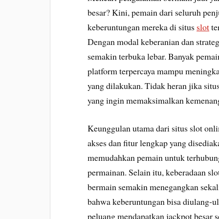
besar? Kini, pemain dari seluruh pe
keberuntungan mereka di situs
slot
te
Dengan modal keberanian dan strategi
semakin terbuka lebar. Banyak pema
platform terpercaya mampu meningka
yang dilakukan. Tidak heran jika situ
yang ingin memaksimalkan kemenang
Keunggulan utama dari situs slot onl
akses dan fitur lengkap yang disediaka
memudahkan pemain untuk terhubung k
permainan. Selain itu, keberadaan 
bermain semakin menegangkan sekal
bahwa keberuntungan bisa diulang-ula
peluang mendapatkan jackpot besar se