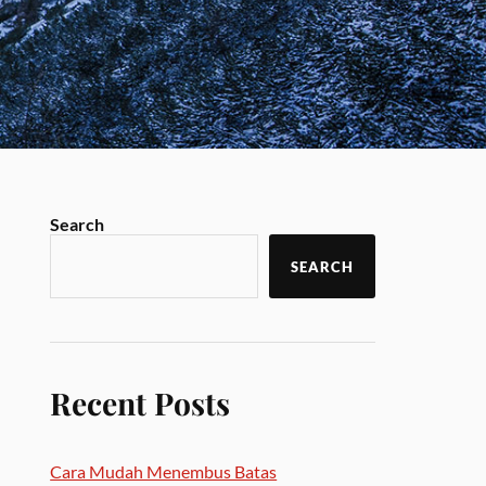
Search
SEARCH
Recent Posts
Cara Mudah Menembus Batas