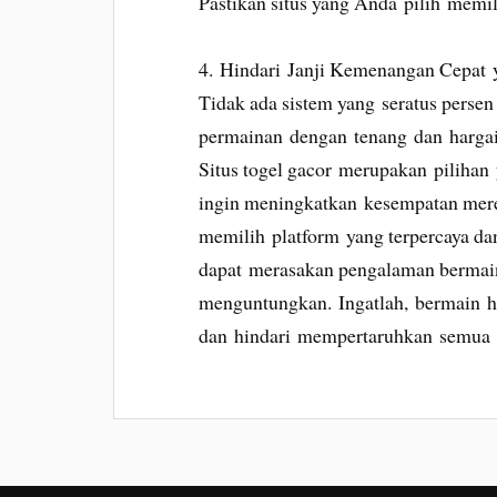
Pastikan situs yang Anda pilih memili
4. Hindari Janji Kemenangan Cepat
Tidak ada sistem yang seratus persen
permainan dengan tenang dan hargai
Situs togel gacor merupakan pilihan 
ingin meningkatkan kesempatan mere
memilih platform yang terpercaya d
dapat merasakan pengalaman bermain
menguntungkan. Ingatlah, bermain h
dan hindari mempertaruhkan semua m