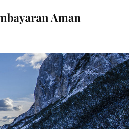
Pembayaran Aman