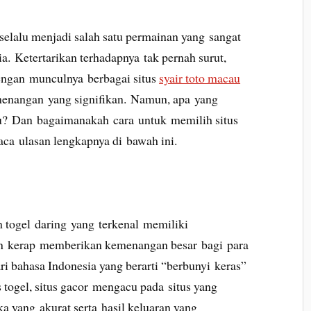
selalu menjadi salah satu permainan yang sangat
a. Ketertarikan terhadapnya tak pernah surut,
engan munculnya berbagai situs
syair toto macau
enangan yang signifikan. Namun, apa yang
tu? Dan bagaimanakah cara untuk memilih situs
aca ulasan lengkapnya di bawah ini.
m togel daring yang terkenal memiliki
an kerap memberikan kemenangan besar bagi para
ri bahasa Indonesia yang berarti “berbunyi keras”
togel, situs gacor mengacu pada situs yang
a yang akurat serta hasil keluaran yang