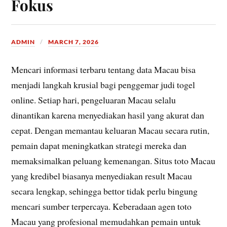
Fokus
ADMIN
MARCH 7, 2026
Mencari informasi terbaru tentang data Macau bisa
menjadi langkah krusial bagi penggemar judi togel
online. Setiap hari, pengeluaran Macau selalu
dinantikan karena menyediakan hasil yang akurat dan
cepat. Dengan memantau keluaran Macau secara rutin,
pemain dapat meningkatkan strategi mereka dan
memaksimalkan peluang kemenangan. Situs toto Macau
yang kredibel biasanya menyediakan result Macau
secara lengkap, sehingga bettor tidak perlu bingung
mencari sumber terpercaya. Keberadaan agen toto
Macau yang profesional memudahkan pemain untuk