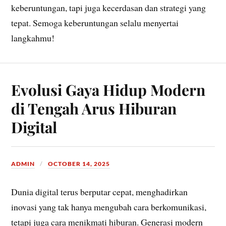
keberuntungan, tapi juga kecerdasan dan strategi yang
tepat. Semoga keberuntungan selalu menyertai
langkahmu!
Evolusi Gaya Hidup Modern
di Tengah Arus Hiburan
Digital
ADMIN
OCTOBER 14, 2025
Dunia digital terus berputar cepat, menghadirkan
inovasi yang tak hanya mengubah cara berkomunikasi,
tetapi juga cara menikmati hiburan. Generasi modern